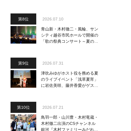
2026.07.10
青山新・木村徹二・風輪、サン
シティ越谷市民ホールで開催の
「歌の祭典コンサート～夏の陣
～」を独自レポート！ オリジ
ナル曲から昭和・平成の名曲ま
で心躍るステージを披露
2026.07.31
津吹みゆがホスト役を務める夏
のライブイベント「浅草夏宵」
に岩佐美咲、藤井香愛がゲスト
出演、浴衣姿で熱唱！ 岩佐美
咲が出演の1日目の模様をお届
け
2026.07.21
鳥羽一郎・山川豊・木村竜蔵・
木村徹二出演のCSチャンネル
銀河『木村ファミリーみだれ旅