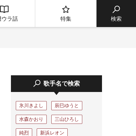
譜ウラ話
特集
検索
歌手名で検索
氷川きよし
辰巳ゆうと
水森かおり
三山ひろし
純烈
新浜レオン