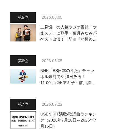
～予定調和はキライです～
2』 8月8日（土）放送回の収
録の模様を密着レポート！
2026.08.05
二見颯一の人気ラジオ番組「や
まステ」に歌手・葉月みなみが
ゲスト出演！ 新曲『小樽終着
駅』をPR
2026.08.05
NHK「BS日本のうた」チャン
ネル銀河で8月6日放送！
11:00～和田アキ子・前川清
他、18:00～橋幸夫・松平健他
登場！ 各放送回の出演者・曲
目情報
2026.07.22
USEN HIT演歌/歌謡曲ランキン
グ（2026年7月10日～2026年7
月16日）