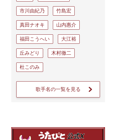
市川由紀乃
竹島宏
真田ナオキ
山内惠介
福田こうへい
大江裕
丘みどり
木村徹二
杜このみ
歌手名の一覧を見る