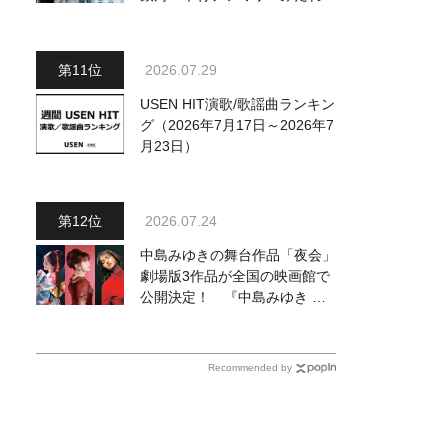
～予定調和はキライです～
２』 7月25日（土）放送回の
収録の模様を密着レポート！
2026.07.29
USEN HIT演歌/歌謡曲ランキン
グ（2026年7月17日～2026年7
月23日）
2026.07.24
中島みゆきの舞台作品「夜会」
劇場版3作品が全国の映画館で
公開決定！ 『中島みゆき 劇
場版「夜会」セレクション』と
して2026年12月より上映
Recommended by