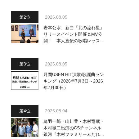
2026.08.05
岩本公水、新曲『北の流れ星』
リリースイベント開催＆MV公
開！ 本人直伝の歌唱レッスン
動画も公開
2026.08.05
月間USEN HIT演歌/歌謡曲ラン
キング（2026年7月3日～2026
年7月30日）
2026.08.04
鳥羽一郎・山川豊・木村竜蔵・
木村徹二出演のCSチャンネル
銀河『木村ファミリーみだれ旅