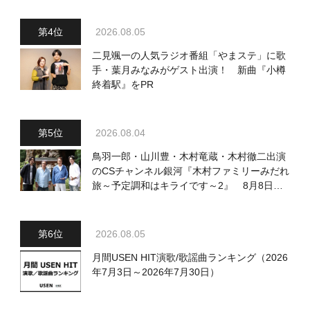
2026.08.05
二見颯一の人気ラジオ番組「やまステ」に歌
手・葉月みなみがゲスト出演！ 新曲『小樽
終着駅』をPR
2026.08.04
鳥羽一郎・山川豊・木村竜蔵・木村徹二出演
のCSチャンネル銀河『木村ファミリーみだれ
旅～予定調和はキライです～2』 8月8日
（土）放送回の収録の模様を密着レポート！
2026.08.05
月間USEN HIT演歌/歌謡曲ランキング（2026
年7月3日～2026年7月30日）