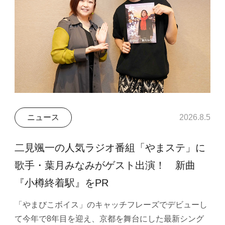
ニュース
2026.8.5
二見颯一の人気ラジオ番組「やまステ」に
歌手・葉月みなみがゲスト出演！ 新曲
『小樽終着駅』をPR
「やまびこボイス」のキャッチフレーズでデビューし
て今年で8年目を迎え、京都を舞台にした最新シング