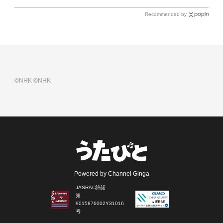
Recommended by
©NHK
©NHK
Powered by Channel Ginga
JASRAC許諾
第
9015876002Y31016
号