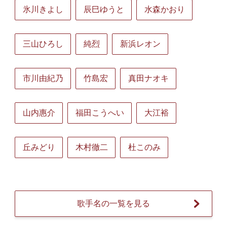
氷川きよし
辰巳ゆうと
水森かおり
三山ひろし
純烈
新浜レオン
市川由紀乃
竹島宏
真田ナオキ
山内惠介
福田こうへい
大江裕
丘みどり
木村徹二
杜このみ
歌手名の一覧を見る