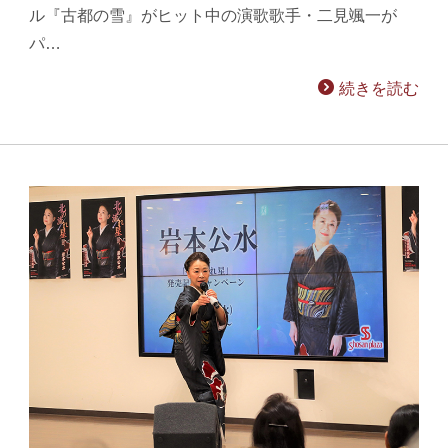
ル『古都の雪』がヒット中の演歌歌手・二見颯一が
パ…
続きを読む