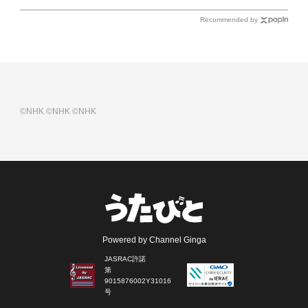
Recommended by
©NHK
©NHK
©NHK
Powered by Channel Ginga
JASRAC許諾
第
9015876002Y31016
号