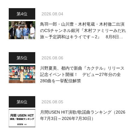
2026.08.04
鳥羽一郎・山川豊・木村竜蔵・木村徹二出演
のCSチャンネル銀河『木村ファミリーみだれ
旅～予定調和はキライです～2』 8月8日
（土）放送回の収録の模様を密着レポート！
2026.08.06
川野夏美、都内で新曲『カクテル』リリース
記念イベント開催！ デビュー27年分の全
280曲を一挙配信解禁
2026.08.05
月間USEN HIT演歌/歌謡曲ランキング（2026
年7月3日～2026年7月30日）