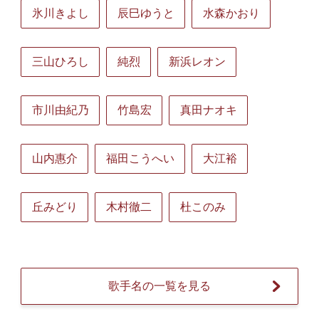
氷川きよし
辰巳ゆうと
水森かおり
三山ひろし
純烈
新浜レオン
市川由紀乃
竹島宏
真田ナオキ
山内惠介
福田こうへい
大江裕
丘みどり
木村徹二
杜このみ
歌手名の一覧を見る