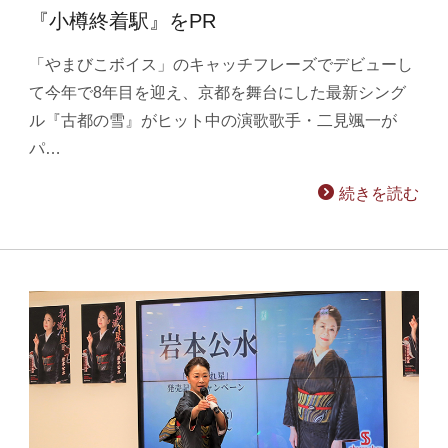
『小樽終着駅』をPR
「やまびこボイス」のキャッチフレーズでデビューし
て今年で8年目を迎え、京都を舞台にした最新シング
ル『古都の雪』がヒット中の演歌歌手・二見颯一が
パ…
続きを読む