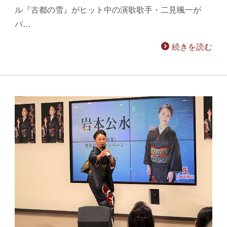
ル『古都の雪』がヒット中の演歌歌手・二見颯一が
パ…
続きを読む