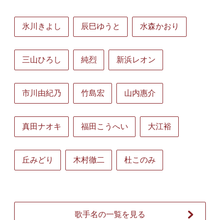
氷川きよし
辰巳ゆうと
水森かおり
三山ひろし
純烈
新浜レオン
市川由紀乃
竹島宏
山内惠介
真田ナオキ
福田こうへい
大江裕
丘みどり
木村徹二
杜このみ
歌手名の一覧を見る