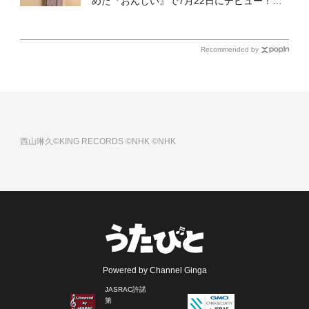
めた『おんじい』で7月22日にデビュー！
「秋元康さんが総合プロデュースしてくれ
た、 おじいちゃんとの絆を歌った曲を聴いて
ください！」
Recommended by
西山琳久©KING RECORDS
©NHK
©NHK
Powered by Channel Ginga
JASRAC許諾
第