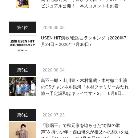
ビジュアル公開！ 本人コメントも到着
2026.08.05
USEN HIT演歌/歌謡曲ランキング（2026年7
月24日～2026年7月30日）
2026.08.04
鳥羽一郎・山川豊・木村竜蔵・木村徹二出演
のCSチャンネル銀河『木村ファミリーみだれ
旅～予定調和はキライです～2』 8月8日
（土）放送回の収録の模様を密着レポート！
2026.07.23
『歌唱王』で秋元康を唸らせた“奇跡の歌
声”を持つ少年・西山琳久が祖父への想いを込