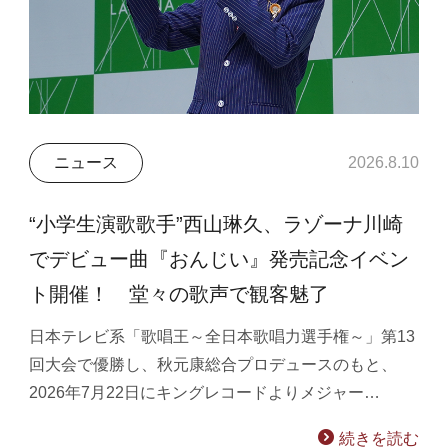
ニュース
2026.8.10
“小学生演歌歌手”西山琳久、ラゾーナ川崎
でデビュー曲『おんじい』発売記念イベン
ト開催！ 堂々の歌声で観客魅了
日本テレビ系「歌唱王～全日本歌唱力選手権～」第13
回大会で優勝し、秋元康総合プロデュースのもと、
2026年7月22日にキングレコードよりメジャー…
続きを読む