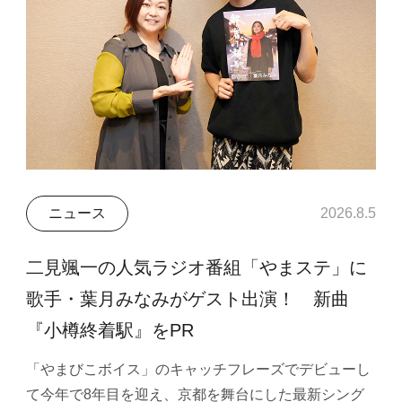
ニュース
2026.8.5
二見颯一の人気ラジオ番組「やまステ」に
歌手・葉月みなみがゲスト出演！ 新曲
『小樽終着駅』をPR
「やまびこボイス」のキャッチフレーズでデビューし
て今年で8年目を迎え、京都を舞台にした最新シング