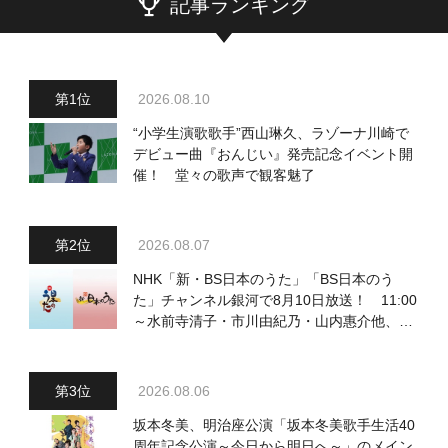
記事ランキング
2026.08.10
“小学生演歌歌手”西山琳久、ラゾーナ川崎で
デビュー曲『おんじい』発売記念イベント開
催！ 堂々の歌声で観客魅了
2026.08.07
NHK「新・BS日本のうた」「BS日本のう
た」チャンネル銀河で8月10日放送！ 11:00
～水前寺清子・市川由紀乃・山内惠介他、
18:00～小椋佳・石川さゆり他登場！ 各放
送回の出演者・曲目情報
2026.08.06
坂本冬美、明治座公演「坂本冬美歌手生活40
周年記念公演～今日から明日へ～」のメイン