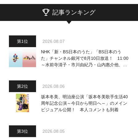
記事ランキング
2026.08.07
NHK「新・BS日本のうた」「BS日本のう
た」チャンネル銀河で8月10日放送！ 11:00
～水前寺清子・市川由紀乃・山内惠介他、
18:00～小椋佳・石川さゆり他登場！ 各放
送回の出演者・曲目情報
2026.08.06
坂本冬美、明治座公演「坂本冬美歌手生活40
周年記念公演～今日から明日へ～」のメイン
ビジュアル公開！ 本人コメントも到着
2026.08.05