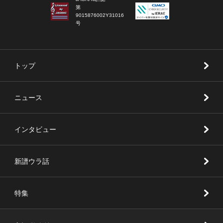
第
9015876002Y31016
号
トップ
ニュース
インタビュー
新譜ウラ話
特集