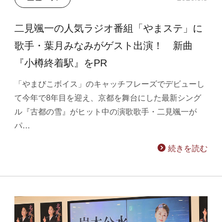
二見颯一の人気ラジオ番組「やまステ」に
歌手・葉月みなみがゲスト出演！ 新曲
『小樽終着駅』をPR
「やまびこボイス」のキャッチフレーズでデビューし
て今年で8年目を迎え、京都を舞台にした最新シング
ル『古都の雪』がヒット中の演歌歌手・二見颯一が
パ…
続きを読む