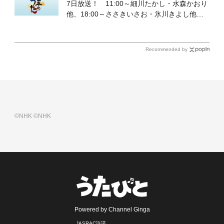
7日放送！ 11:00～細川たかし・水森かおり
他、18:00～ささきいさお・氷川きよし他登
場！ 各放送回の出演者・曲目情報
Recommended by
©NHK
©NHK
Powered by Channel Ginga
JASRAC許諾