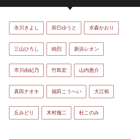
氷川きよし
辰巳ゆうと
水森かおり
三山ひろし
純烈
新浜レオン
市川由紀乃
竹島宏
山内惠介
真田ナオキ
福田こうへい
大江裕
丘みどり
木村徹二
杜このみ