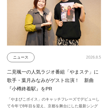
ニュース
2026.8.5
二見颯一の人気ラジオ番組「やまステ」に
歌手・葉月みなみがゲスト出演！ 新曲
『小樽終着駅』をPR
「やまびこボイス」のキャッチフレーズでデビューし
て今年で8年目を迎え、京都を舞台にした最新シング