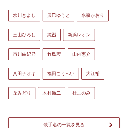
氷川きよし
辰巳ゆうと
水森かおり
三山ひろし
純烈
新浜レオン
市川由紀乃
竹島宏
山内惠介
真田ナオキ
福田こうへい
大江裕
丘みどり
木村徹二
杜このみ
歌手名の一覧を見る