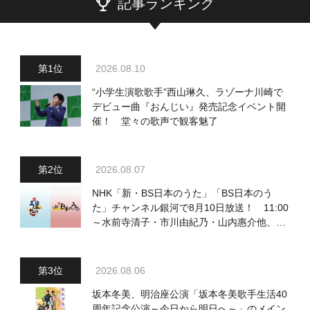
記事ランキング
2026.08.10
“小学生演歌歌手”西山琳久、ラゾーナ川崎で
デビュー曲『おんじい』発売記念イベント開
催！ 堂々の歌声で観客魅了
2026.08.07
NHK「新・BS日本のうた」「BS日本のう
た」チャンネル銀河で8月10日放送！ 11:00
～水前寺清子・市川由紀乃・山内惠介他、
18:00～小椋佳・石川さゆり他登場！ 各放
送回の出演者・曲目情報
2026.08.06
坂本冬美、明治座公演「坂本冬美歌手生活40
周年記念公演～今日から明日へ～」のメイン