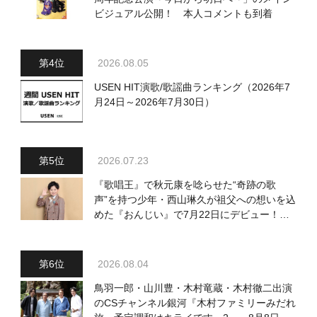
ビジュアル公開！ 本人コメントも到着
2026.08.05
USEN HIT演歌/歌謡曲ランキング（2026年7
月24日～2026年7月30日）
2026.07.23
『歌唱王』で秋元康を唸らせた“奇跡の歌
声”を持つ少年・西山琳久が祖父への想いを込
めた『おんじい』で7月22日にデビュー！
「秋元康さんが総合プロデュースしてくれ
た、 おじいちゃんとの絆を歌った曲を聴いて
ください！」
2026.08.04
鳥羽一郎・山川豊・木村竜蔵・木村徹二出演
のCSチャンネル銀河『木村ファミリーみだれ