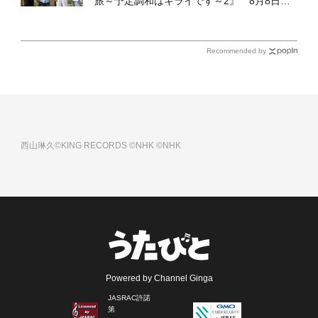
旅～予定調和はキライです～2』 8月8日
（土）放送回の収録の模様を密着レポート！
Recommended by
西山琳久©KING RECORDS
©NHK
©NHK
Powered by Channel Ginga
JASRAC許諾
第