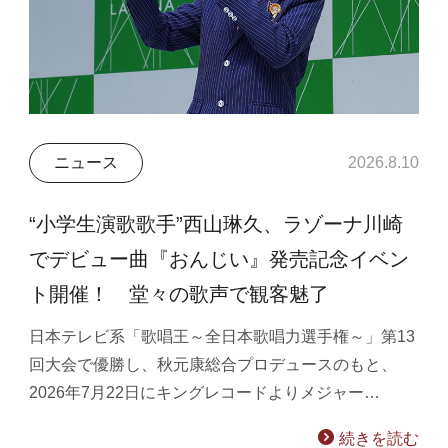
ニュース
2026.8.10
“小学生演歌歌手”西山琳久、ラゾーナ川崎
でデビュー曲『おんじい』発売記念イベン
ト開催！ 堂々の歌声で観客魅了
日本テレビ系「歌唱王～全日本歌唱力選手権～」第13
回大会で優勝し、秋元康総合プロデュースのもと、
2026年7月22日にキングレコードよりメジャー…
続きを読む