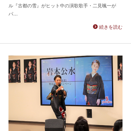
ル『古都の雪』がヒット中の演歌歌手・二見颯一が
パ…
続きを読む