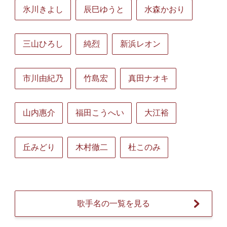
氷川きよし
辰巳ゆうと
水森かおり
三山ひろし
純烈
新浜レオン
市川由紀乃
竹島宏
真田ナオキ
山内惠介
福田こうへい
大江裕
丘みどり
木村徹二
杜このみ
歌手名の一覧を見る