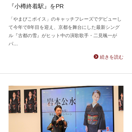
『小樽終着駅』をPR
「やまびこボイス」のキャッチフレーズでデビューし
て今年で8年目を迎え、京都を舞台にした最新シング
ル『古都の雪』がヒット中の演歌歌手・二見颯一が
パ…
続きを読む