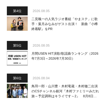
2026.08.05
二見颯一の人気ラジオ番組「やまステ」に歌
手・葉月みなみがゲスト出演！ 新曲『小樽
終着駅』をPR
2026.08.05
月間USEN HIT演歌/歌謡曲ランキング（2026
年7月3日～2026年7月30日）
2026.08.04
鳥羽一郎・山川豊・木村竜蔵・木村徹二出演
のCSチャンネル銀河『木村ファミリーみだれ
旅～予定調和はキライです～2』 8月8日
（土）放送回の収録の模様を密着レポート！