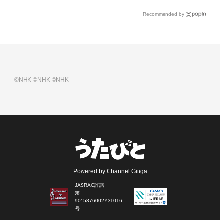
Recommended by
©NHK
©NHK
©NHK
Powered by Channel Ginga
JASRAC許諾
第
9015876002Y31016
号