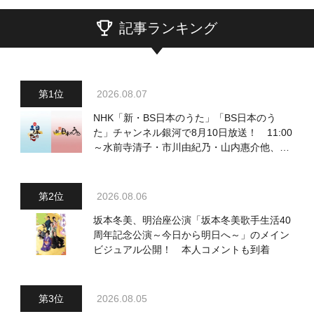
記事ランキング
2026.08.07
NHK「新・BS日本のうた」「BS日本のう
た」チャンネル銀河で8月10日放送！ 11:00
～水前寺清子・市川由紀乃・山内惠介他、
18:00～小椋佳・石川さゆり他登場！ 各放
送回の出演者・曲目情報
2026.08.06
坂本冬美、明治座公演「坂本冬美歌手生活40
周年記念公演～今日から明日へ～」のメイン
ビジュアル公開！ 本人コメントも到着
2026.08.05