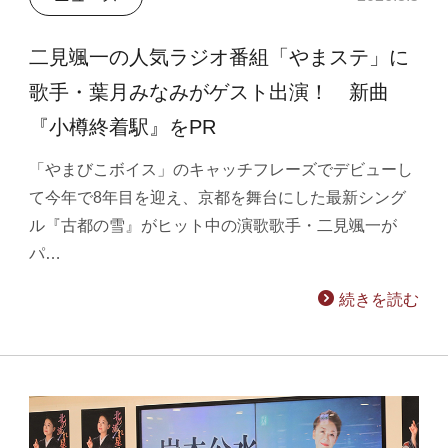
二見颯一の人気ラジオ番組「やまステ」に
歌手・葉月みなみがゲスト出演！ 新曲
『小樽終着駅』をPR
「やまびこボイス」のキャッチフレーズでデビューし
て今年で8年目を迎え、京都を舞台にした最新シング
ル『古都の雪』がヒット中の演歌歌手・二見颯一が
パ…
続きを読む