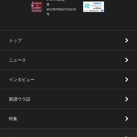
第
9015876002Y31016
号
トップ
ニュース
インタビュー
新譜ウラ話
特集