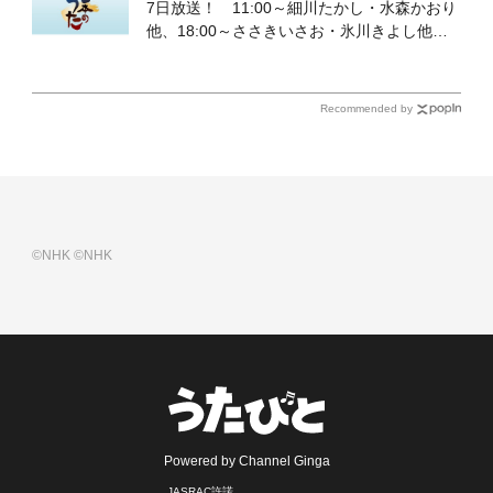
7日放送！ 11:00～細川たかし・水森かおり
他、18:00～ささきいさお・氷川きよし他登
場！ 各放送回の出演者・曲目情報
Recommended by
©NHK
©NHK
Powered by Channel Ginga
JASRAC許諾