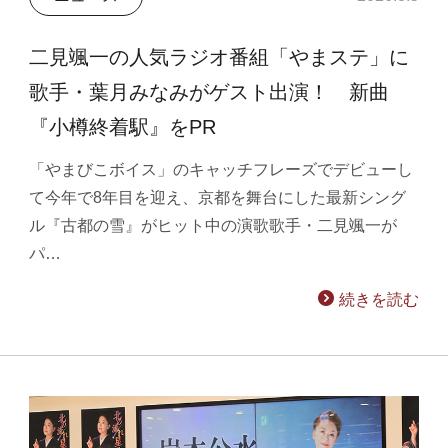
二見颯一の人気ラジオ番組「やまステ」に
歌手・葉月みなみがゲスト出演！ 新曲
『小樽終着駅』をPR
「やまびこボイス」のキャッチフレーズでデビューし
て今年で8年目を迎え、京都を舞台にした最新シング
ル『古都の雪』がヒット中の演歌歌手・二見颯一が
パ…
続きを読む