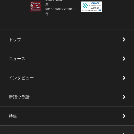
第
9015876002Y31016
号
トップ
ニュース
インタビュー
新譜ウラ話
特集