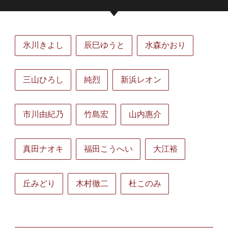
氷川きよし
辰巳ゆうと
水森かおり
三山ひろし
純烈
新浜レオン
市川由紀乃
竹島宏
山内惠介
真田ナオキ
福田こうへい
大江裕
丘みどり
木村徹二
杜このみ