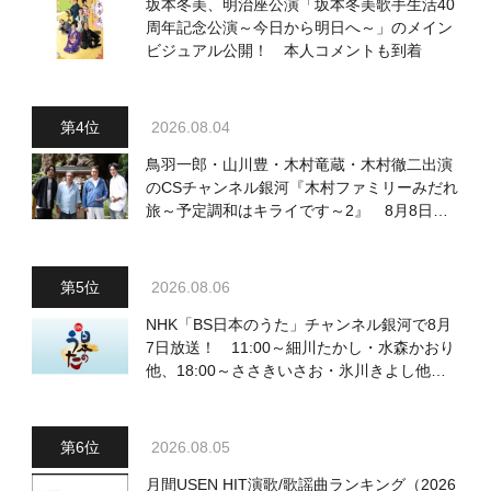
坂本冬美、明治座公演「坂本冬美歌手生活40
周年記念公演～今日から明日へ～」のメイン
ビジュアル公開！ 本人コメントも到着
2026.08.04
鳥羽一郎・山川豊・木村竜蔵・木村徹二出演
のCSチャンネル銀河『木村ファミリーみだれ
旅～予定調和はキライです～2』 8月8日
（土）放送回の収録の模様を密着レポート！
2026.08.06
NHK「BS日本のうた」チャンネル銀河で8月
7日放送！ 11:00～細川たかし・水森かおり
他、18:00～ささきいさお・氷川きよし他登
場！ 各放送回の出演者・曲目情報
2026.08.05
月間USEN HIT演歌/歌謡曲ランキング（2026