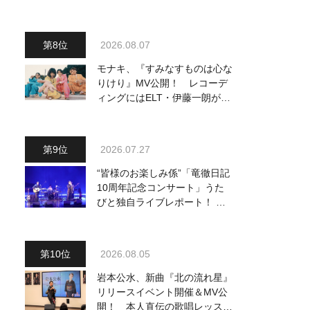
り他、18:00～ささきいさお・
氷川きよし他登場！ 各放送回
の出演者・曲目情報
2026.08.07
モナキ、『すみなすものは心な
りけり』MV公開！ レコーデ
ィングにはELT・伊藤一朗がリ
ードギターで参加
2026.07.27
“皆様のお楽しみ係”「竜徹日記
10周年記念コンサート」うた
びと独自ライブレポート！ 即
完でごめん。来春はもっと大き
なホールであいましょう！
2026.08.05
岩本公水、新曲『北の流れ星』
リリースイベント開催＆MV公
開！ 本人直伝の歌唱レッスン