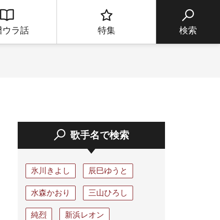
譜ウラ話
特集
検索
歌手名で検索
氷川きよし
辰巳ゆうと
水森かおり
三山ひろし
純烈
新浜レオン