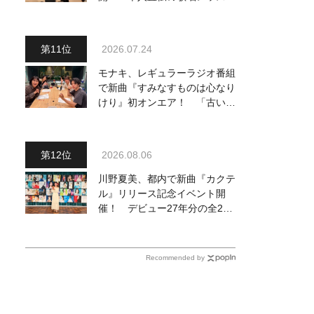
動画も公開
2026.07.24
モナキ、レギュラーラジオ番組
で新曲『すみなすものは心なり
けり』初オンエア！ 「古い言
葉と新しい言葉の融合で、今ま
でにない面白さのある一曲」
2026.08.06
川野夏美、都内で新曲『カクテ
ル』リリース記念イベント開
催！ デビュー27年分の全280
曲を一挙配信解禁
Recommended by