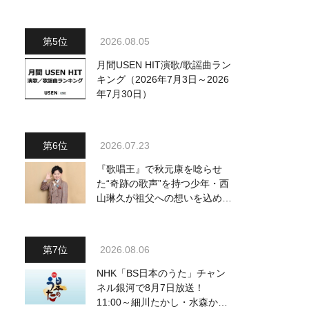
～予定調和はキライです～
2』 8月8日（土）放送回の収
録の模様を密着レポート！
2026.08.05
月間USEN HIT演歌/歌謡曲ラン
キング（2026年7月3日～2026
年7月30日）
2026.07.23
『歌唱王』で秋元康を唸らせ
た“奇跡の歌声”を持つ少年・西
山琳久が祖父への想いを込めた
『おんじい』で7月22日にデビ
ュー！ 「秋元康さんが総合プ
ロデュースしてくれた、 おじ
2026.08.06
いちゃんとの絆を歌った曲を聴
いてください！」
NHK「BS日本のうた」チャン
ネル銀河で8月7日放送！
11:00～細川たかし・水森かお