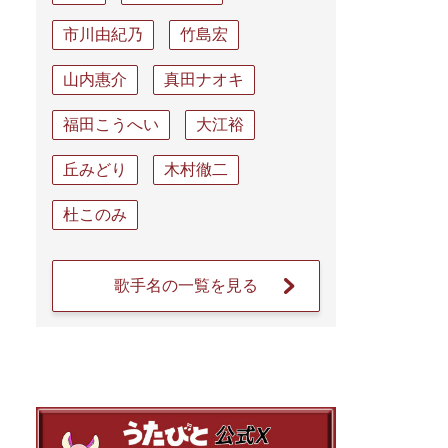
市川由紀乃
竹島宏
山内惠介
真田ナオキ
福田こうへい
大江裕
丘みどり
木村徹二
杜このみ
歌手名の一覧を見る