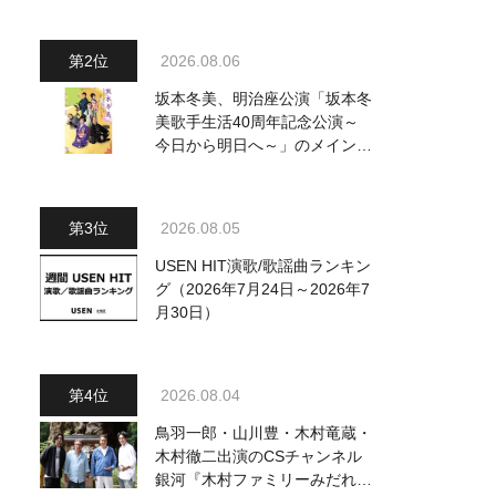
～水前寺清子・市川由紀乃・山
内惠介他、18:00～小椋佳・石
川さゆり他登場！ 各放送回の
2026.08.06
出演者・曲目情報
坂本冬美、明治座公演「坂本冬
美歌手生活40周年記念公演～
今日から明日へ～」のメインビ
ジュアル公開！ 本人コメント
も到着
2026.08.05
USEN HIT演歌/歌謡曲ランキン
グ（2026年7月24日～2026年7
月30日）
2026.08.04
鳥羽一郎・山川豊・木村竜蔵・
木村徹二出演のCSチャンネル
銀河『木村ファミリーみだれ旅