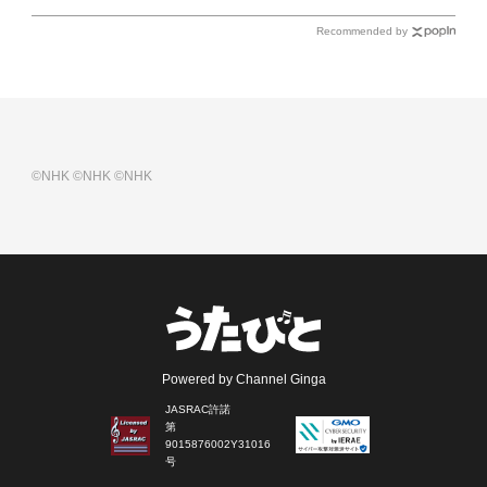
Recommended by
©NHK
©NHK
©NHK
Powered by Channel Ginga
JASRAC許諾
第
9015876002Y31016
号