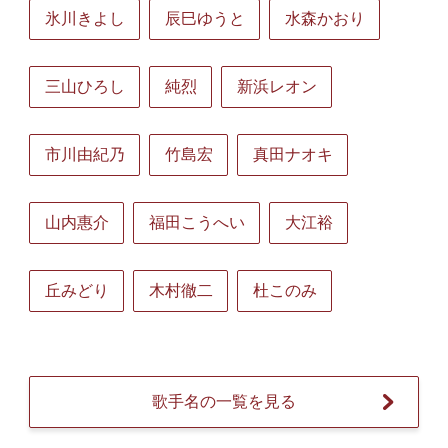
氷川きよし
辰巳ゆうと
水森かおり
三山ひろし
純烈
新浜レオン
市川由紀乃
竹島宏
真田ナオキ
山内惠介
福田こうへい
大江裕
丘みどり
木村徹二
杜このみ
歌手名の一覧を見る