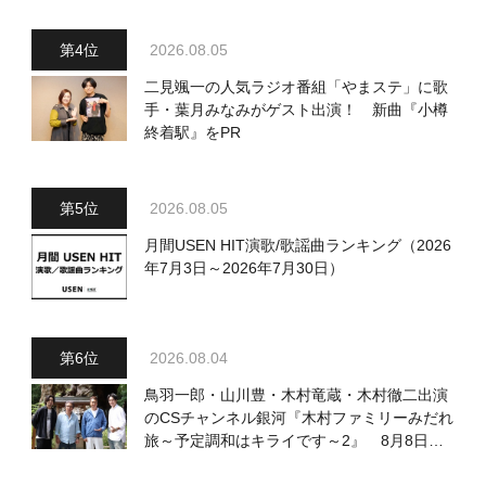
2026.08.05
二見颯一の人気ラジオ番組「やまステ」に歌
手・葉月みなみがゲスト出演！ 新曲『小樽
終着駅』をPR
2026.08.05
月間USEN HIT演歌/歌謡曲ランキング（2026
年7月3日～2026年7月30日）
2026.08.04
鳥羽一郎・山川豊・木村竜蔵・木村徹二出演
のCSチャンネル銀河『木村ファミリーみだれ
旅～予定調和はキライです～2』 8月8日
（土）放送回の収録の模様を密着レポート！