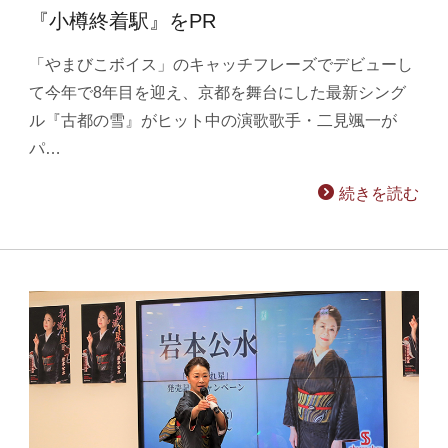
『小樽終着駅』をPR
「やまびこボイス」のキャッチフレーズでデビューし
て今年で8年目を迎え、京都を舞台にした最新シング
ル『古都の雪』がヒット中の演歌歌手・二見颯一が
パ…
続きを読む