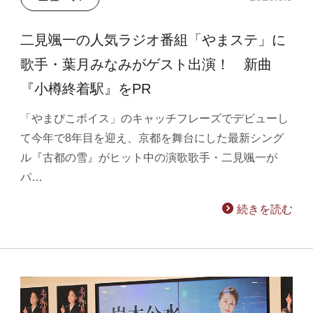
二見颯一の人気ラジオ番組「やまステ」に
歌手・葉月みなみがゲスト出演！ 新曲
『小樽終着駅』をPR
「やまびこボイス」のキャッチフレーズでデビューし
て今年で8年目を迎え、京都を舞台にした最新シング
ル『古都の雪』がヒット中の演歌歌手・二見颯一が
パ…
続きを読む