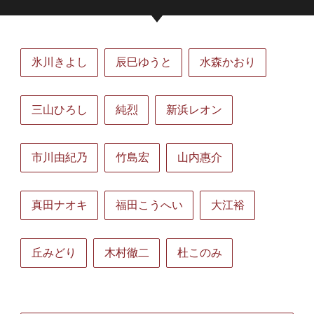
氷川きよし
辰巳ゆうと
水森かおり
三山ひろし
純烈
新浜レオン
市川由紀乃
竹島宏
山内惠介
真田ナオキ
福田こうへい
大江裕
丘みどり
木村徹二
杜このみ