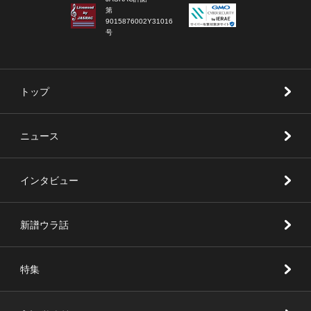
第
9015876002Y31016
号
トップ
ニュース
インタビュー
新譜ウラ話
特集