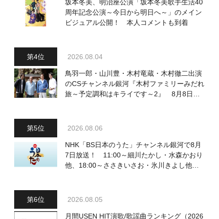
坂本冬美、明治座公演「坂本冬美歌手生活40
周年記念公演～今日から明日へ～」のメイン
ビジュアル公開！ 本人コメントも到着
2026.08.04
鳥羽一郎・山川豊・木村竜蔵・木村徹二出演
のCSチャンネル銀河『木村ファミリーみだれ
旅～予定調和はキライです～2』 8月8日
（土）放送回の収録の模様を密着レポート！
2026.08.06
NHK「BS日本のうた」チャンネル銀河で8月
7日放送！ 11:00～細川たかし・水森かおり
他、18:00～ささきいさお・氷川きよし他登
場！ 各放送回の出演者・曲目情報
2026.08.05
月間USEN HIT演歌/歌謡曲ランキング（2026