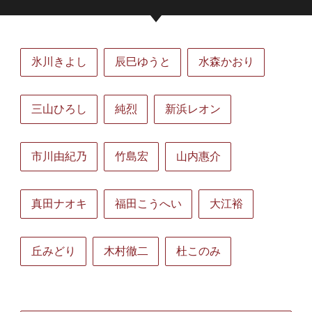
氷川きよし
辰巳ゆうと
水森かおり
三山ひろし
純烈
新浜レオン
市川由紀乃
竹島宏
山内惠介
真田ナオキ
福田こうへい
大江裕
丘みどり
木村徹二
杜このみ