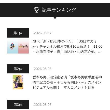
記事ランキング
2026.08.07
NHK「新・BS日本のうた」「BS日本のう
た」チャンネル銀河で8月10日放送！ 11:00
～水前寺清子・市川由紀乃・山内惠介他、
18:00～小椋佳・石川さゆり他登場！ 各放
送回の出演者・曲目情報
2026.08.06
坂本冬美、明治座公演「坂本冬美歌手生活40
周年記念公演～今日から明日へ～」のメイン
ビジュアル公開！ 本人コメントも到着
2026.08.05