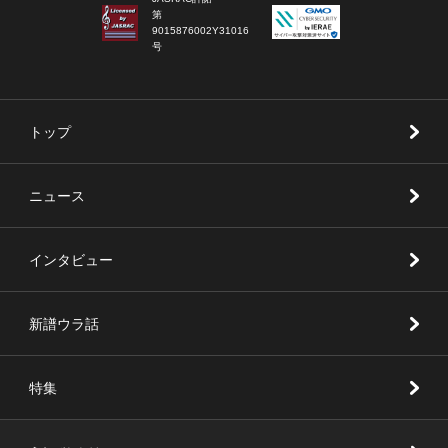
第
9015876002Y31016
号
トップ
ニュース
インタビュー
新譜ウラ話
特集