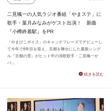
二見颯一の人気ラジオ番組「やまステ」に
歌手・葉月みなみがゲスト出演！ 新曲
『小樽終着駅』をPR
「やまびこボイス」のキャッチフレーズでデビューし
て今年で8年目を迎え、京都を舞台にした最新シング
ル『古都の雪』がヒット中の演歌歌手・二見颯一が
パ…
続きを読む