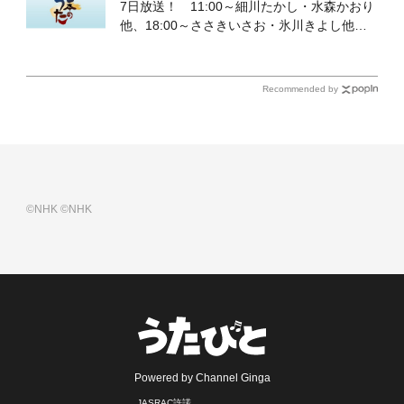
7日放送！ 11:00～細川たかし・水森かおり
他、18:00～ささきいさお・氷川きよし他登
場！ 各放送回の出演者・曲目情報
Recommended by
©NHK
©NHK
Powered by Channel Ginga
JASRAC許諾