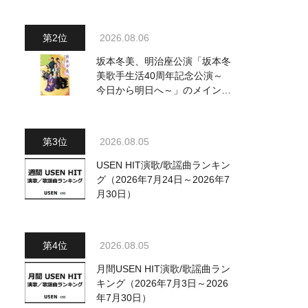
～水前寺清子・市川由紀乃・山
内惠介他、18:00～小椋佳・石
川さゆり他登場！ 各放送回の
2026.08.06
出演者・曲目情報
坂本冬美、明治座公演「坂本冬
美歌手生活40周年記念公演～
今日から明日へ～」のメインビ
ジュアル公開！ 本人コメント
も到着
2026.08.05
USEN HIT演歌/歌謡曲ランキン
グ（2026年7月24日～2026年7
月30日）
2026.08.05
月間USEN HIT演歌/歌謡曲ラン
キング（2026年7月3日～2026
年7月30日）