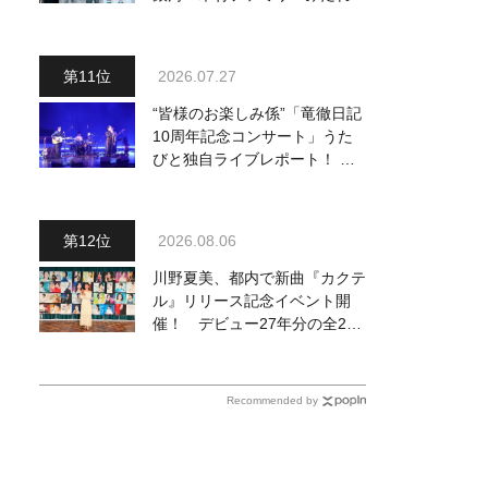
～予定調和はキライです～
２』 7月25日（土）放送回の
収録の模様を密着レポート！
2026.07.27
“皆様のお楽しみ係”「竜徹日記
10周年記念コンサート」うた
びと独自ライブレポート！ 即
完でごめん。来春はもっと大き
なホールであいましょう！
2026.08.06
川野夏美、都内で新曲『カクテ
ル』リリース記念イベント開
催！ デビュー27年分の全280
曲を一挙配信解禁
Recommended by