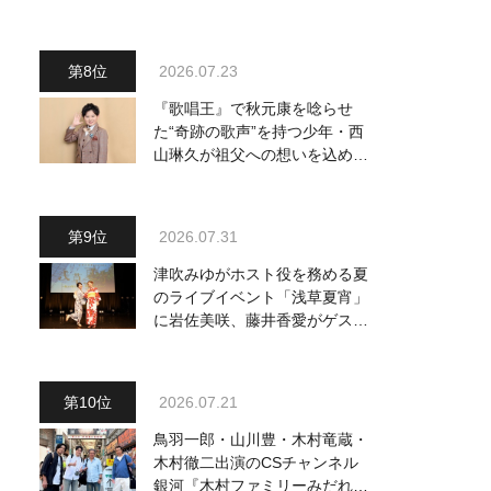
～予定調和はキライです～
2』 8月8日（土）放送回の収
録の模様を密着レポート！
2026.07.23
『歌唱王』で秋元康を唸らせ
た“奇跡の歌声”を持つ少年・西
山琳久が祖父への想いを込めた
『おんじい』で7月22日にデビ
ュー！ 「秋元康さんが総合プ
ロデュースしてくれた、 おじ
2026.07.31
いちゃんとの絆を歌った曲を聴
いてください！」
津吹みゆがホスト役を務める夏
のライブイベント「浅草夏宵」
に岩佐美咲、藤井香愛がゲスト
出演、浴衣姿で熱唱！ 岩佐美
咲が出演の1日目の模様をお届
け
2026.07.21
鳥羽一郎・山川豊・木村竜蔵・
木村徹二出演のCSチャンネル
銀河『木村ファミリーみだれ旅