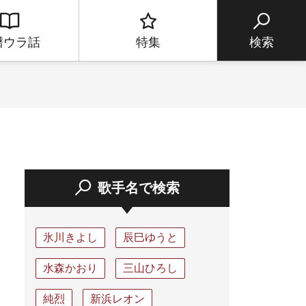
譜ウラ話
特集
検索
歌手名で検索
氷川きよし
辰巳ゆうと
水森かおり
三山ひろし
純烈
新浜レオン