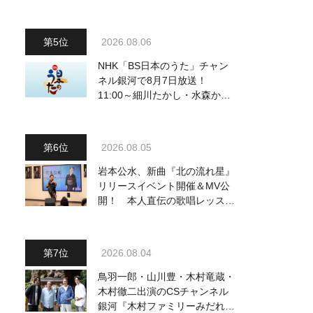
2026.08.06
NHK「BS日本のうた」チャン
ネル銀河で8月7日放送！
11:00～細川たかし・水森かお
り他、18:00～ささきいさお・
氷川きよし他登場！ 各放送回
の出演者・曲目情報
2026.08.05
岩本公水、新曲『北の流れ星』
リリースイベント開催＆MV公
開！ 本人直伝の歌唱レッスン
動画も公開
2026.08.04
鳥羽一郎・山川豊・木村竜蔵・
木村徹二出演のCSチャンネル
銀河『木村ファミリーみだれ旅