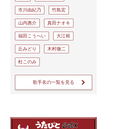
市川由紀乃
竹島宏
山内惠介
真田ナオキ
福田こうへい
大江裕
丘みどり
木村徹二
杜このみ
歌手名の一覧を見る