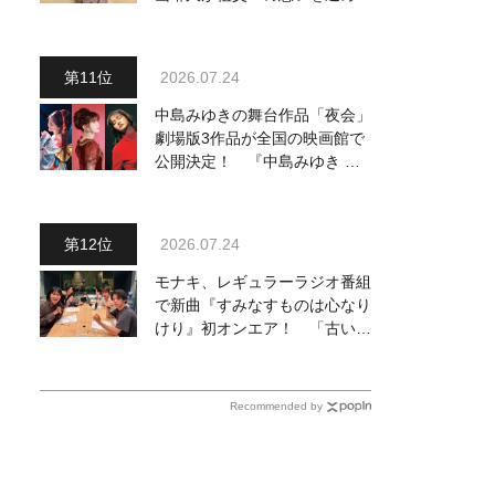
『おんじい』で7月22日にデビ
ュー！ 「秋元康さんが総合プ
ロデュースしてくれた、 おじ
2026.07.24
いちゃんとの絆を歌った曲を聴
いてください！」
中島みゆきの舞台作品「夜会」
劇場版3作品が全国の映画館で
公開決定！ 『中島みゆき 劇
場版「夜会」セレクション』と
して2026年12月より上映
2026.07.24
モナキ、レギュラーラジオ番組
で新曲『すみなすものは心なり
けり』初オンエア！ 「古い言
葉と新しい言葉の融合で、今ま
でにない面白さのある一曲」
Recommended by