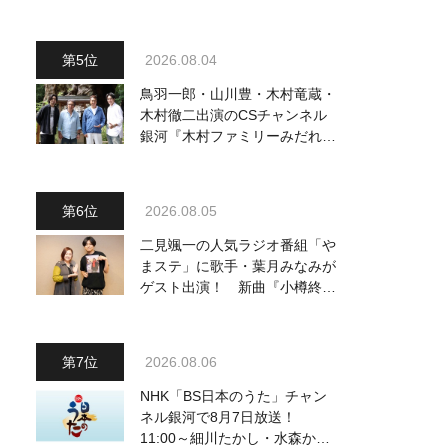
2026.08.04
鳥羽一郎・山川豊・木村竜蔵・
木村徹二出演のCSチャンネル
銀河『木村ファミリーみだれ旅
～予定調和はキライです～
2』 8月8日（土）放送回の収
録の模様を密着レポート！
2026.08.05
二見颯一の人気ラジオ番組「や
まステ」に歌手・葉月みなみが
ゲスト出演！ 新曲『小樽終着
駅』をPR
2026.08.06
NHK「BS日本のうた」チャン
ネル銀河で8月7日放送！
11:00～細川たかし・水森かお