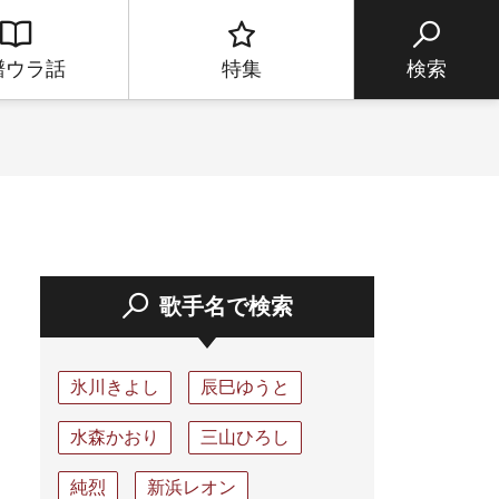
譜ウラ話
特集
検索
歌手名で検索
氷川きよし
辰巳ゆうと
水森かおり
三山ひろし
純烈
新浜レオン