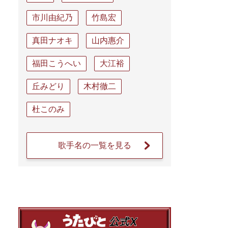
市川由紀乃
竹島宏
真田ナオキ
山内惠介
福田こうへい
大江裕
丘みどり
木村徹二
杜このみ
歌手名の一覧を見る