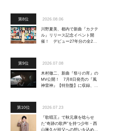
り他、18:00～ささきいさお・
氷川きよし他登場！ 各放送回
の出演者・曲目情報
2026.08.06
川野夏美、都内で新曲『カクテ
ル』リリース記念イベント開
催！ デビュー27年分の全280
曲を一挙配信解禁
2026.07.08
木村徹二、新曲『祭りの宵』の
MV公開！ 7月8日発売の『風
神雷神』【特別盤】に収録、デ
ート気分を味わえる映像で淡い
恋を描く
2026.07.23
『歌唱王』で秋元康を唸らせ
た“奇跡の歌声”を持つ少年・西
山琳久が祖父への想いを込めた