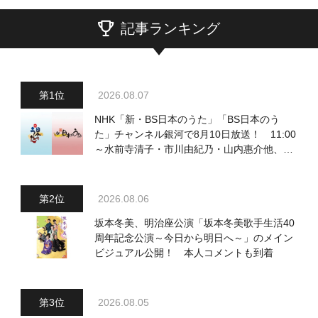
記事ランキング
2026.08.07
NHK「新・BS日本のうた」「BS日本のう
た」チャンネル銀河で8月10日放送！ 11:00
～水前寺清子・市川由紀乃・山内惠介他、
18:00～小椋佳・石川さゆり他登場！ 各放
送回の出演者・曲目情報
2026.08.06
坂本冬美、明治座公演「坂本冬美歌手生活40
周年記念公演～今日から明日へ～」のメイン
ビジュアル公開！ 本人コメントも到着
2026.08.05