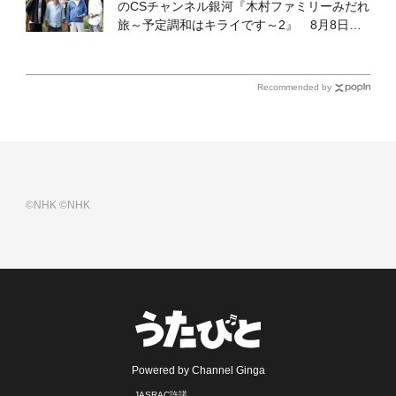
のCSチャンネル銀河『木村ファミリーみだれ
旅～予定調和はキライです～2』 8月8日
（土）放送回の収録の模様を密着レポート！
Recommended by
©NHK
©NHK
Powered by Channel Ginga
JASRAC許諾