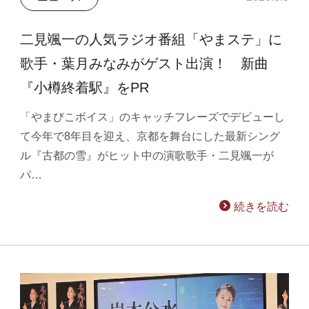
二見颯一の人気ラジオ番組「やまステ」に
歌手・葉月みなみがゲスト出演！ 新曲
『小樽終着駅』をPR
「やまびこボイス」のキャッチフレーズでデビューし
て今年で8年目を迎え、京都を舞台にした最新シング
ル『古都の雪』がヒット中の演歌歌手・二見颯一が
パ…
続きを読む