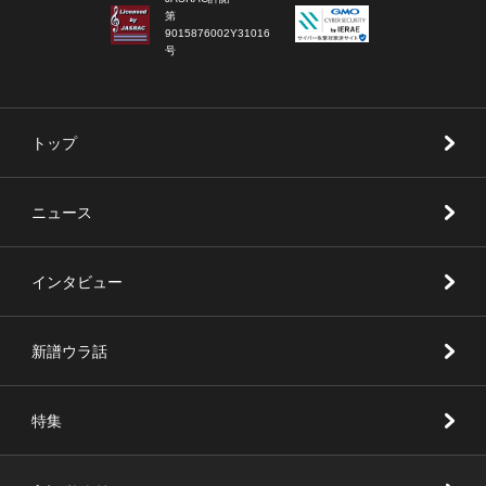
第
9015876002Y31016
号
トップ
ニュース
インタビュー
新譜ウラ話
特集