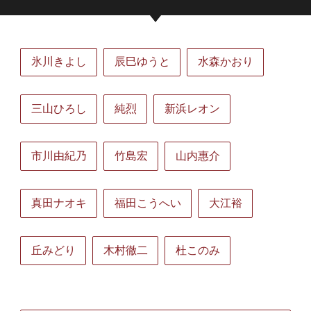
氷川きよし
辰巳ゆうと
水森かおり
三山ひろし
純烈
新浜レオン
市川由紀乃
竹島宏
山内惠介
真田ナオキ
福田こうへい
大江裕
丘みどり
木村徹二
杜このみ