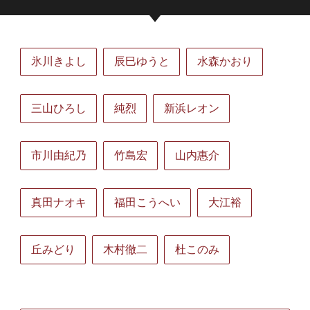
氷川きよし
辰巳ゆうと
水森かおり
三山ひろし
純烈
新浜レオン
市川由紀乃
竹島宏
山内惠介
真田ナオキ
福田こうへい
大江裕
丘みどり
木村徹二
杜このみ