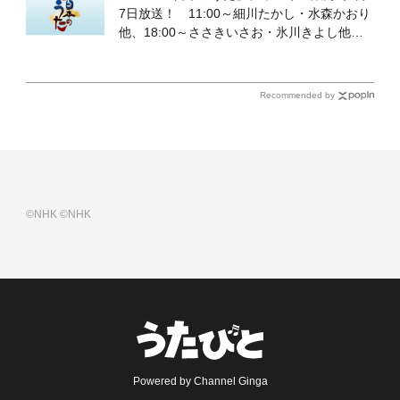
7日放送！ 11:00～細川たかし・水森かおり
他、18:00～ささきいさお・氷川きよし他登
場！ 各放送回の出演者・曲目情報
Recommended by
©NHK
©NHK
Powered by Channel Ginga