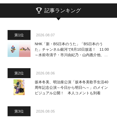
記事ランキング
2026.08.07
NHK「新・BS日本のうた」「BS日本のう
た」チャンネル銀河で8月10日放送！ 11:00
～水前寺清子・市川由紀乃・山内惠介他、
18:00～小椋佳・石川さゆり他登場！ 各放
送回の出演者・曲目情報
2026.08.06
坂本冬美、明治座公演「坂本冬美歌手生活40
周年記念公演～今日から明日へ～」のメイン
ビジュアル公開！ 本人コメントも到着
2026.08.05