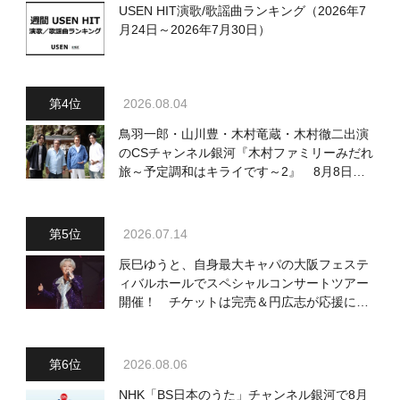
USEN HIT演歌/歌謡曲ランキング（2026年7
月24日～2026年7月30日）
2026.08.04
鳥羽一郎・山川豊・木村竜蔵・木村徹二出演
のCSチャンネル銀河『木村ファミリーみだれ
旅～予定調和はキライです～2』 8月8日
（土）放送回の収録の模様を密着レポート！
2026.07.14
辰巳ゆうと、自身最大キャパの大阪フェステ
ィバルホールでスペシャルコンサートツアー
開催！ チケットは完売＆円広志が応援に、
11月17日に同ホールで追加公演が決定
2026.08.06
NHK「BS日本のうた」チャンネル銀河で8月