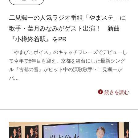
二見颯一の人気ラジオ番組「やまステ」に
歌手・葉月みなみがゲスト出演！ 新曲
『小樽終着駅』をPR
「やまびこボイス」のキャッチフレーズでデビューし
て今年で8年目を迎え、京都を舞台にした最新シング
ル『古都の雪』がヒット中の演歌歌手・二見颯一が
パ…
続きを読む