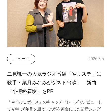
ニュース
2026.8.5
二見颯一の人気ラジオ番組「やまステ」に
歌手・葉月みなみがゲスト出演！ 新曲
『小樽終着駅』をPR
「やまびこボイス」のキャッチフレーズでデビューし
て今年で8年目を迎え、京都を舞台にした最新シング