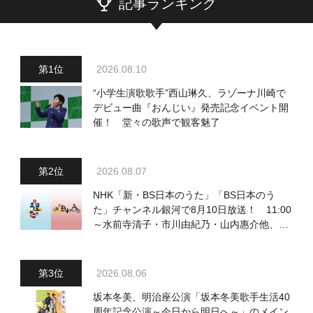
記事ランキング
2026.08.10
“小学生演歌歌手”西山琳久、ラゾーナ川崎で
デビュー曲『おんじい』発売記念イベント開
催！ 堂々の歌声で観客魅了
2026.08.07
NHK「新・BS日本のうた」「BS日本のう
た」チャンネル銀河で8月10日放送！ 11:00
～水前寺清子・市川由紀乃・山内惠介他、
18:00～小椋佳・石川さゆり他登場！ 各放
送回の出演者・曲目情報
2026.08.06
坂本冬美、明治座公演「坂本冬美歌手生活40
周年記念公演～今日から明日へ～」のメイン