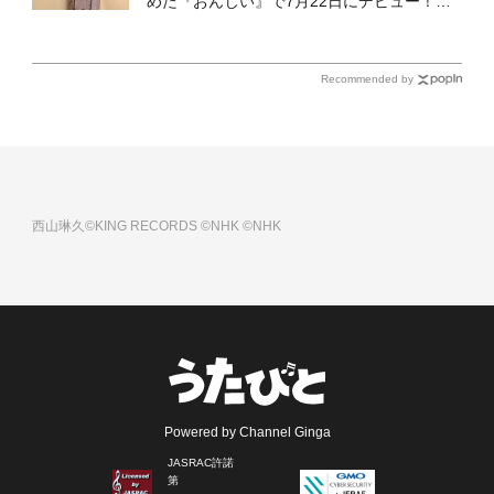
めた『おんじい』で7月22日にデビュー！
「秋元康さんが総合プロデュースしてくれ
た、 おじいちゃんとの絆を歌った曲を聴いて
ください！」
Recommended by
西山琳久©KING RECORDS
©NHK
©NHK
Powered by Channel Ginga
JASRAC許諾
第