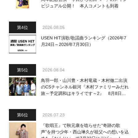
ビジュアル公開！ 本人コメントも到着
2026.08.05
USEN HIT演歌/歌謡曲ランキング（2026年7
月24日～2026年7月30日）
2026.08.04
鳥羽一郎・山川豊・木村竜蔵・木村徹二出演
のCSチャンネル銀河『木村ファミリーみだれ
旅～予定調和はキライです～2』 8月8日
（土）放送回の収録の模様を密着レポート！
2026.07.23
『歌唱王』で秋元康を唸らせた“奇跡の歌
声”を持つ少年・西山琳久が祖父への想いを込