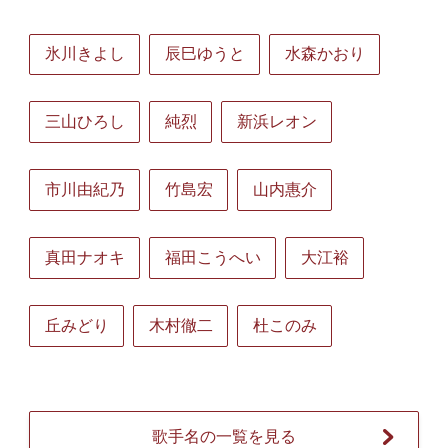
氷川きよし
辰巳ゆうと
水森かおり
三山ひろし
純烈
新浜レオン
市川由紀乃
竹島宏
山内惠介
真田ナオキ
福田こうへい
大江裕
丘みどり
木村徹二
杜このみ
歌手名の一覧を見る