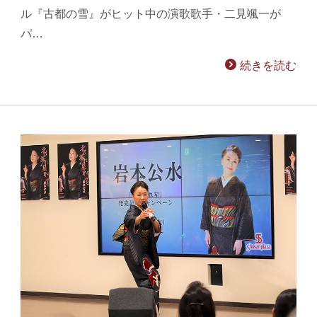
ル『古都の雪』がヒット中の演歌歌手・二見颯一が
パ…
続きを読む