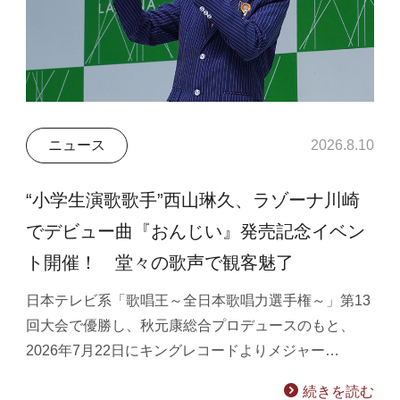
ニュース
2026.8.10
“小学生演歌歌手”西山琳久、ラゾーナ川崎
でデビュー曲『おんじい』発売記念イベン
ト開催！ 堂々の歌声で観客魅了
日本テレビ系「歌唱王～全日本歌唱力選手権～」第13
回大会で優勝し、秋元康総合プロデュースのもと、
2026年7月22日にキングレコードよりメジャー…
続きを読む