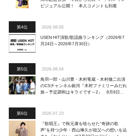
ビジュアル公開！ 本人コメントも到着
2026.08.05
USEN HIT演歌/歌謡曲ランキング（2026年7
月24日～2026年7月30日）
2026.08.04
鳥羽一郎・山川豊・木村竜蔵・木村徹二出演
のCSチャンネル銀河『木村ファミリーみだれ
旅～予定調和はキライです～2』 8月8日
（土）放送回の収録の模様を密着レポート！
2026.07.23
『歌唱王』で秋元康を唸らせた“奇跡の歌
声”を持つ少年・西山琳久が祖父への想いを込