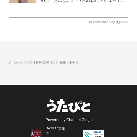
めた『おんじい』で7月22日にデビュー！
「秋元康さんが総合プロデュースしてくれ
た、 おじいちゃんとの絆を歌った曲を聴いて
ください！」
Recommended by
西山琳久©KING RECORDS
©NHK
©NHK
Powered by Channel Ginga
JASRAC許諾
第