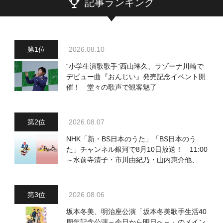
記事ランキング
2026.08.10
“小学生演歌歌手”西山琳久、ラゾーナ川崎で
デビュー曲『おんじい』発売記念イベント開
催！ 堂々の歌声で観客魅了
2026.08.07
NHK「新・BS日本のうた」「BS日本のう
た」チャンネル銀河で8月10日放送！ 11:00
～水前寺清子・市川由紀乃・山内惠介他、
18:00～小椋佳・石川さゆり他登場！ 各放
送回の出演者・曲目情報
2026.08.06
坂本冬美、明治座公演「坂本冬美歌手生活40
周年記念公演～今日から明日へ～」のメイン