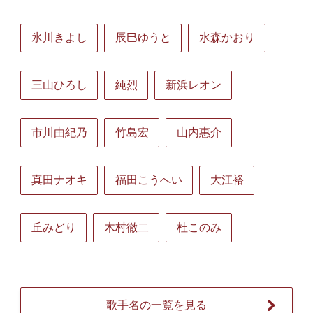
氷川きよし
辰巳ゆうと
水森かおり
三山ひろし
純烈
新浜レオン
市川由紀乃
竹島宏
山内惠介
真田ナオキ
福田こうへい
大江裕
丘みどり
木村徹二
杜このみ
歌手名の一覧を見る