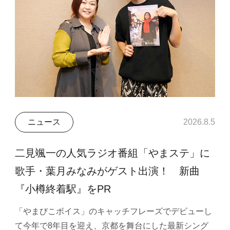
ニュース
2026.8.5
二見颯一の人気ラジオ番組「やまステ」に
歌手・葉月みなみがゲスト出演！ 新曲
『小樽終着駅』をPR
「やまびこボイス」のキャッチフレーズでデビューし
て今年で8年目を迎え、京都を舞台にした最新シング