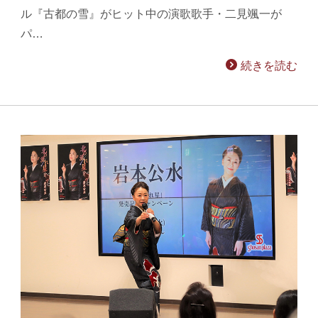
ル『古都の雪』がヒット中の演歌歌手・二見颯一が
パ…
続きを読む