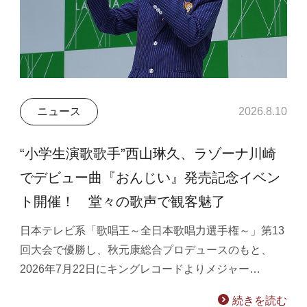
ニュース
2026.8.10
“小学生演歌歌手”西山琳久、ラゾーナ川崎
でデビュー曲『おんじい』発売記念イベン
ト開催！ 堂々の歌声で観客魅了
日本テレビ系「歌唱王～全日本歌唱力選手権～」第13
回大会で優勝し、秋元康総合プロデュースのもと、
2026年7月22日にキングレコードよりメジャー…
続きを読む