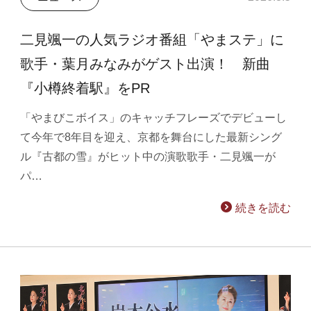
二見颯一の人気ラジオ番組「やまステ」に
歌手・葉月みなみがゲスト出演！ 新曲
『小樽終着駅』をPR
「やまびこボイス」のキャッチフレーズでデビューし
て今年で8年目を迎え、京都を舞台にした最新シング
ル『古都の雪』がヒット中の演歌歌手・二見颯一が
パ…
続きを読む