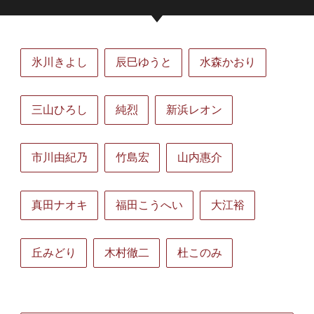
氷川きよし
辰巳ゆうと
水森かおり
三山ひろし
純烈
新浜レオン
市川由紀乃
竹島宏
山内惠介
真田ナオキ
福田こうへい
大江裕
丘みどり
木村徹二
杜このみ