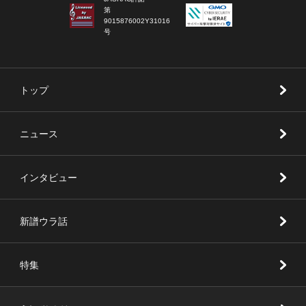
第
9015876002Y31016
号
トップ
ニュース
インタビュー
新譜ウラ話
特集