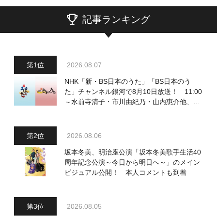
記事ランキング
2026.08.07
NHK「新・BS日本のうた」「BS日本のう
た」チャンネル銀河で8月10日放送！ 11:00
～水前寺清子・市川由紀乃・山内惠介他、
18:00～小椋佳・石川さゆり他登場！ 各放
送回の出演者・曲目情報
2026.08.06
坂本冬美、明治座公演「坂本冬美歌手生活40
周年記念公演～今日から明日へ～」のメイン
ビジュアル公開！ 本人コメントも到着
2026.08.05