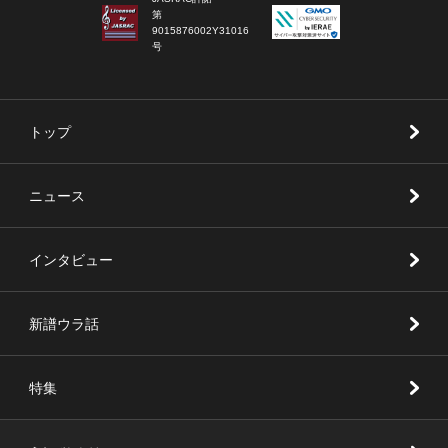
第
9015876002Y31016
号
トップ
ニュース
インタビュー
新譜ウラ話
特集