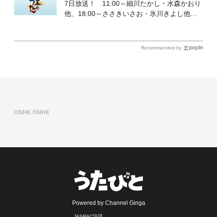
7日放送！ 11:00～細川たかし・水森かおり
他、18:00～ささきいさお・氷川きよし他登
場！ 各放送回の出演者・曲目情報
Recommended by
©NHK
©NHK
Powered by Channel Ginga
JASRAC許諾