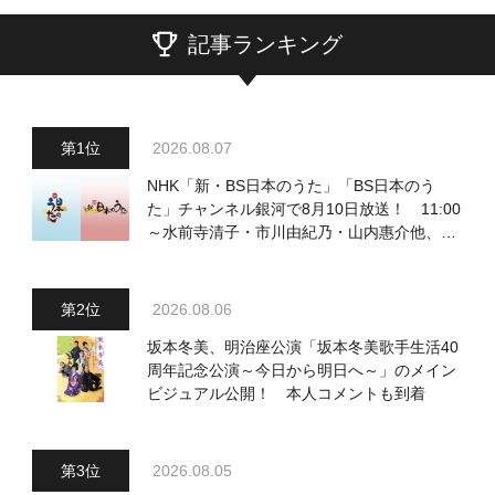
記事ランキング
2026.08.07
NHK「新・BS日本のうた」「BS日本のう
た」チャンネル銀河で8月10日放送！ 11:00
～水前寺清子・市川由紀乃・山内惠介他、
18:00～小椋佳・石川さゆり他登場！ 各放
送回の出演者・曲目情報
2026.08.06
坂本冬美、明治座公演「坂本冬美歌手生活40
周年記念公演～今日から明日へ～」のメイン
ビジュアル公開！ 本人コメントも到着
2026.08.05