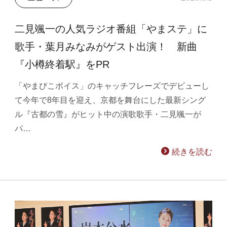
二見颯一の人気ラジオ番組「やまステ」に
歌手・葉月みなみがゲスト出演！ 新曲
『小樽終着駅』をPR
「やまびこボイス」のキャッチフレーズでデビューし
て今年で8年目を迎え、京都を舞台にした最新シング
ル『古都の雪』がヒット中の演歌歌手・二見颯一が
パ…
続きを読む