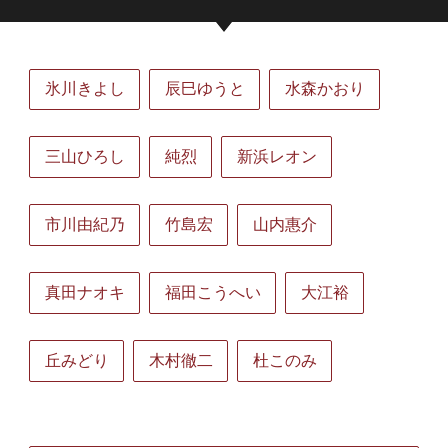
氷川きよし
辰巳ゆうと
水森かおり
三山ひろし
純烈
新浜レオン
市川由紀乃
竹島宏
山内惠介
真田ナオキ
福田こうへい
大江裕
丘みどり
木村徹二
杜このみ