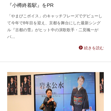
『小樽終着駅』をPR
「やまびこボイス」のキャッチフレーズでデビューし
て今年で8年目を迎え、京都を舞台にした最新シング
ル『古都の雪』がヒット中の演歌歌手・二見颯一が
パ…
続きを読む