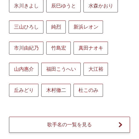
氷川きよし
辰巳ゆうと
水森かおり
三山ひろし
純烈
新浜レオン
市川由紀乃
竹島宏
真田ナオキ
山内惠介
福田こうへい
大江裕
丘みどり
木村徹二
杜このみ
歌手名の一覧を見る