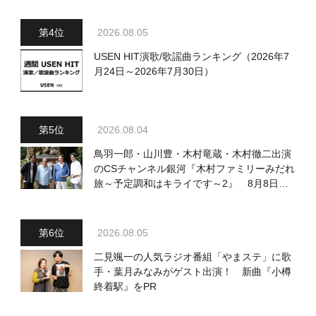
2026.08.05
USEN HIT演歌/歌謡曲ランキング（2026年7
月24日～2026年7月30日）
2026.08.04
鳥羽一郎・山川豊・木村竜蔵・木村徹二出演
のCSチャンネル銀河『木村ファミリーみだれ
旅～予定調和はキライです～2』 8月8日
（土）放送回の収録の模様を密着レポート！
2026.08.05
二見颯一の人気ラジオ番組「やまステ」に歌
手・葉月みなみがゲスト出演！ 新曲『小樽
終着駅』をPR