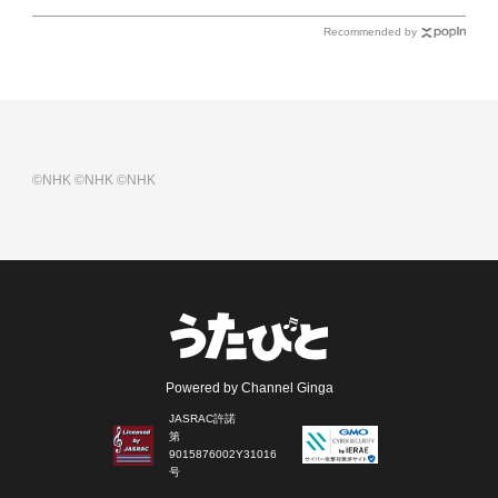
Recommended by
©NHK
©NHK
©NHK
Powered by Channel Ginga
JASRAC許諾
第
9015876002Y31016
号