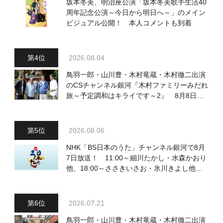
坂本冬美、明治座公演「坂本冬美歌手生活40
周年記念公演～今日から明日へ～」のメイン
ビジュアル公開！ 本人コメントも到着
2026.08.04
鳥羽一郎・山川豊・木村竜蔵・木村徹二出演
のCSチャンネル銀河『木村ファミリーみだれ
旅～予定調和はキライです～2』 8月8日
（土）放送回の収録の模様を密着レポート！
2026.08.06
NHK「BS日本のうた」チャンネル銀河で8月
7日放送！ 11:00～細川たかし・水森かおり
他、18:00～ささきいさお・氷川きよし他登
場！ 各放送回の出演者・曲目情報
2026.07.21
鳥羽一郎・山川豊・木村竜蔵・木村徹二出演