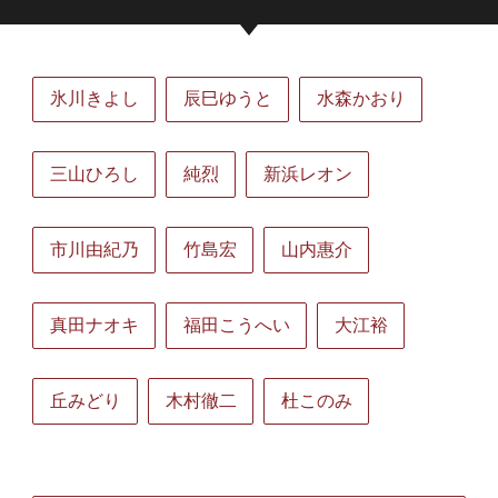
氷川きよし
辰巳ゆうと
水森かおり
三山ひろし
純烈
新浜レオン
市川由紀乃
竹島宏
山内惠介
真田ナオキ
福田こうへい
大江裕
丘みどり
木村徹二
杜このみ