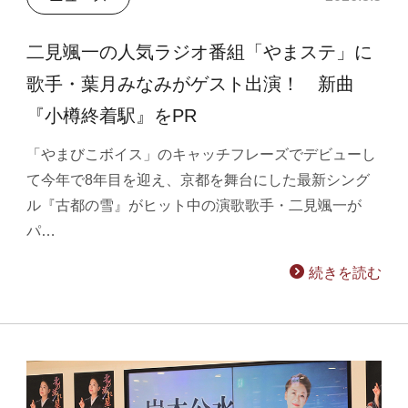
二見颯一の人気ラジオ番組「やまステ」に
歌手・葉月みなみがゲスト出演！ 新曲
『小樽終着駅』をPR
「やまびこボイス」のキャッチフレーズでデビューし
て今年で8年目を迎え、京都を舞台にした最新シング
ル『古都の雪』がヒット中の演歌歌手・二見颯一が
パ…
続きを読む