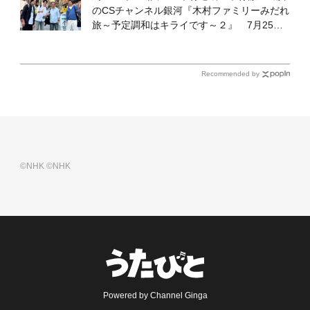
のCSチャンネル銀河『木村ファミリーみだれ
旅～予定調和はキライです～２』 7月25日
（土）放送回の収録の模様を密着レポート！
Recommended by
©NHK
©NHK
Powered by Channel Ginga