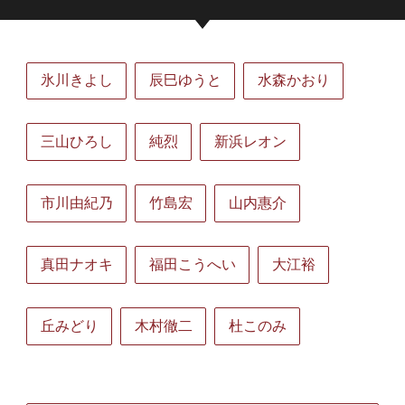
氷川きよし
辰巳ゆうと
水森かおり
三山ひろし
純烈
新浜レオン
市川由紀乃
竹島宏
山内惠介
真田ナオキ
福田こうへい
大江裕
丘みどり
木村徹二
杜このみ