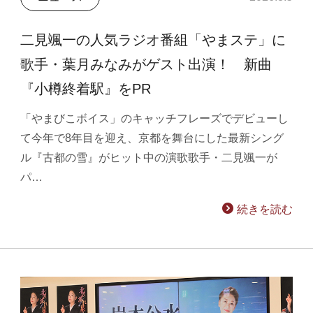
二見颯一の人気ラジオ番組「やまステ」に
歌手・葉月みなみがゲスト出演！ 新曲
『小樽終着駅』をPR
「やまびこボイス」のキャッチフレーズでデビューし
て今年で8年目を迎え、京都を舞台にした最新シング
ル『古都の雪』がヒット中の演歌歌手・二見颯一が
パ…
続きを読む