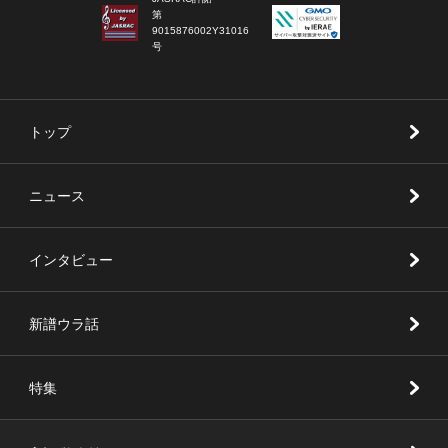
第
9015876002Y31016
号
トップ
ニュース
インタビュー
新譜ウラ話
特集