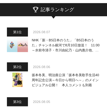
記事ランキング
2026.08.07
NHK「新・BS日本のうた」「BS日本のう
た」チャンネル銀河で8月10日放送！ 11:00
～水前寺清子・市川由紀乃・山内惠介他、
18:00～小椋佳・石川さゆり他登場！ 各放
送回の出演者・曲目情報
2026.08.06
坂本冬美、明治座公演「坂本冬美歌手生活40
周年記念公演～今日から明日へ～」のメイン
ビジュアル公開！ 本人コメントも到着
2026.08.05