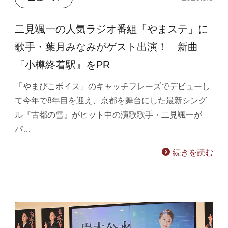
二見颯一の人気ラジオ番組「やまステ」に
歌手・葉月みなみがゲスト出演！ 新曲
『小樽終着駅』をPR
「やまびこボイス」のキャッチフレーズでデビューし
て今年で8年目を迎え、京都を舞台にした最新シング
ル『古都の雪』がヒット中の演歌歌手・二見颯一が
パ…
続きを読む