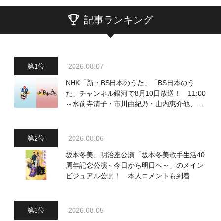
記事ランキング
2026.08.07
NHK「新・BS日本のうた」「BS日本のう
た」チャンネル銀河で8月10日放送！ 11:00
～水前寺清子・市川由紀乃・山内惠介他、
18:00～小椋佳・石川さゆり他登場！ 各放
送回の出演者・曲目情報
2026.08.06
坂本冬美、明治座公演「坂本冬美歌手生活40
周年記念公演～今日から明日へ～」のメイン
ビジュアル公開！ 本人コメントも到着
2026.08.05