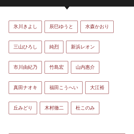
氷川きよし
辰巳ゆうと
水森かおり
三山ひろし
純烈
新浜レオン
市川由紀乃
竹島宏
山内惠介
真田ナオキ
福田こうへい
大江裕
丘みどり
木村徹二
杜このみ