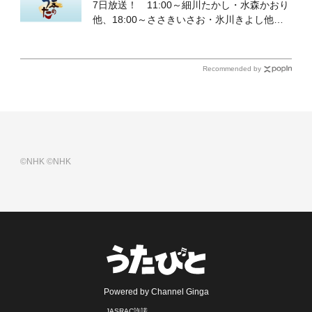
7日放送！ 11:00～細川たかし・水森かおり
他、18:00～ささきいさお・氷川きよし他登
場！ 各放送回の出演者・曲目情報
Recommended by
©NHK
©NHK
Powered by Channel Ginga
JASRAC許諾