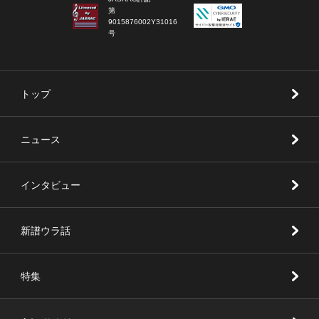
第
9015876002Y31016
号
トップ
ニュース
インタビュー
新譜ウラ話
特集