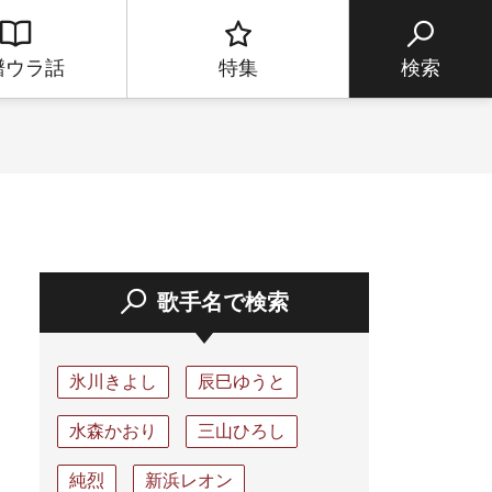
譜ウラ話
特集
検索
歌手名で検索
氷川きよし
辰巳ゆうと
水森かおり
三山ひろし
純烈
新浜レオン