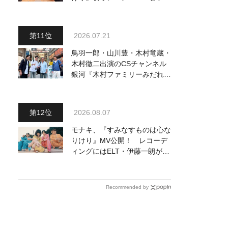
葉と新しい言葉の融合で、今ま
でにない面白さのある一曲」
2026.07.21
鳥羽一郎・山川豊・木村竜蔵・
木村徹二出演のCSチャンネル
銀河『木村ファミリーみだれ旅
～予定調和はキライです～
２』 7月25日（土）放送回の
収録の模様を密着レポート！
2026.08.07
モナキ、『すみなすものは心な
りけり』MV公開！ レコーデ
ィングにはELT・伊藤一朗がリ
ードギターで参加
Recommended by