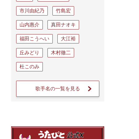
市川由紀乃
竹島宏
山内惠介
真田ナオキ
福田こうへい
大江裕
丘みどり
木村徹二
杜このみ
歌手名の一覧を見る