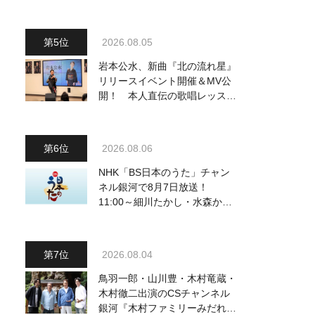
2026.08.05
岩本公水、新曲『北の流れ星』
リリースイベント開催＆MV公
開！ 本人直伝の歌唱レッスン
動画も公開
2026.08.06
NHK「BS日本のうた」チャン
ネル銀河で8月7日放送！
11:00～細川たかし・水森かお
り他、18:00～ささきいさお・
氷川きよし他登場！ 各放送回
の出演者・曲目情報
2026.08.04
鳥羽一郎・山川豊・木村竜蔵・
木村徹二出演のCSチャンネル
銀河『木村ファミリーみだれ旅