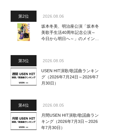
～水前寺清子・市川由紀乃・山
内惠介他、18:00～小椋佳・石
川さゆり他登場！ 各放送回の
2026.08.06
出演者・曲目情報
坂本冬美、明治座公演「坂本冬
美歌手生活40周年記念公演～
今日から明日へ～」のメインビ
ジュアル公開！ 本人コメント
も到着
2026.08.05
USEN HIT演歌/歌謡曲ランキン
グ（2026年7月24日～2026年7
月30日）
2026.08.05
月間USEN HIT演歌/歌謡曲ラン
キング（2026年7月3日～2026
年7月30日）