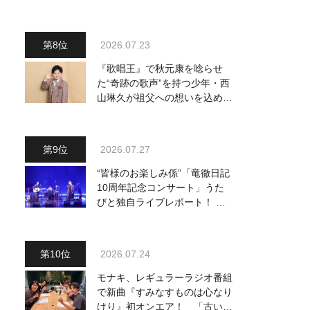
～予定調和はキライです～
2』 8月8日（土）放送回の収
録の模様を密着レポート！
2026.07.23
『歌唱王』で秋元康を唸らせ
た“奇跡の歌声”を持つ少年・西
山琳久が祖父への想いを込めた
『おんじい』で7月22日にデビ
ュー！ 「秋元康さんが総合プ
ロデュースしてくれた、 おじ
2026.07.27
いちゃんとの絆を歌った曲を聴
いてください！」
“皆様のお楽しみ係”「竜徹日記
10周年記念コンサート」うた
びと独自ライブレポート！ 即
完でごめん。来春はもっと大き
なホールであいましょう！
2026.07.24
モナキ、レギュラーラジオ番組
で新曲『すみなすものは心なり
けり』初オンエア！ 「古い言