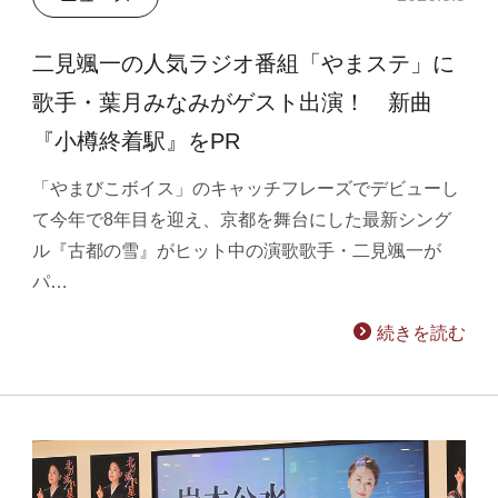
二見颯一の人気ラジオ番組「やまステ」に
歌手・葉月みなみがゲスト出演！ 新曲
『小樽終着駅』をPR
「やまびこボイス」のキャッチフレーズでデビューし
て今年で8年目を迎え、京都を舞台にした最新シング
ル『古都の雪』がヒット中の演歌歌手・二見颯一が
パ…
続きを読む