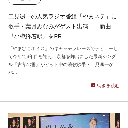
二見颯一の人気ラジオ番組「やまステ」に
歌手・葉月みなみがゲスト出演！ 新曲
『小樽終着駅』をPR
「やまびこボイス」のキャッチフレーズでデビューし
て今年で8年目を迎え、京都を舞台にした最新シング
ル『古都の雪』がヒット中の演歌歌手・二見颯一が
パ…
続きを読む