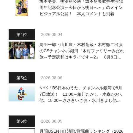
坂本冬美、明治座公演「坂本冬美歌手生活40
周年記念公演～今日から明日へ～」のメイン
ビジュアル公開！ 本人コメントも到着
2026.08.04
鳥羽一郎・山川豊・木村竜蔵・木村徹二出演
のCSチャンネル銀河『木村ファミリーみだれ
旅～予定調和はキライです～2』 8月8日
（土）放送回の収録の模様を密着レポート！
2026.08.06
NHK「BS日本のうた」チャンネル銀河で8月
7日放送！ 11:00～細川たかし・水森かおり
他、18:00～ささきいさお・氷川きよし他登
場！ 各放送回の出演者・曲目情報
2026.08.05
月間USEN HIT演歌/歌謡曲ランキング（2026