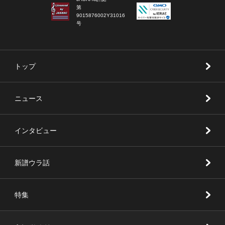
第
9015876002Y31016
号
トップ
ニュース
インタビュー
新譜ウラ話
特集