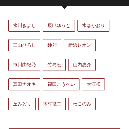
氷川きよし
辰巳ゆうと
水森かおり
三山ひろし
純烈
新浜レオン
市川由紀乃
竹島宏
山内惠介
真田ナオキ
福田こうへい
大江裕
丘みどり
木村徹二
杜このみ