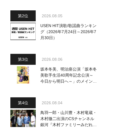
～水前寺清子・市川由紀乃・山
内惠介他、18:00～小椋佳・石
川さゆり他登場！ 各放送回の
2026.08.05
出演者・曲目情報
USEN HIT演歌/歌謡曲ランキン
グ（2026年7月24日～2026年7
月30日）
2026.08.06
坂本冬美、明治座公演「坂本冬
美歌手生活40周年記念公演～
今日から明日へ～」のメインビ
ジュアル公開！ 本人コメント
も到着
2026.08.04
鳥羽一郎・山川豊・木村竜蔵・
木村徹二出演のCSチャンネル
銀河『木村ファミリーみだれ旅