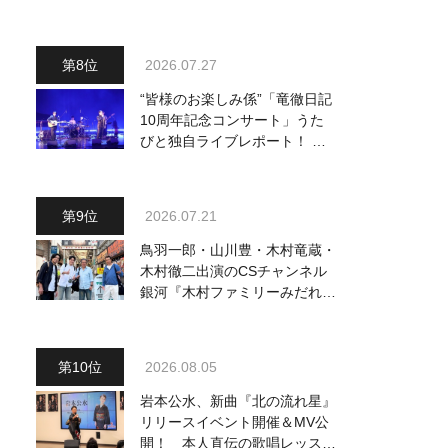
り他、18:00～ささきいさお・
氷川きよし他登場！ 各放送回
の出演者・曲目情報
2026.07.27
“皆様のお楽しみ係”「竜徹日記
10周年記念コンサート」うた
びと独自ライブレポート！ 即
完でごめん。来春はもっと大き
なホールであいましょう！
2026.07.21
鳥羽一郎・山川豊・木村竜蔵・
木村徹二出演のCSチャンネル
銀河『木村ファミリーみだれ旅
～予定調和はキライです～
２』 7月25日（土）放送回の
収録の模様を密着レポート！
2026.08.05
岩本公水、新曲『北の流れ星』
リリースイベント開催＆MV公
開！ 本人直伝の歌唱レッスン