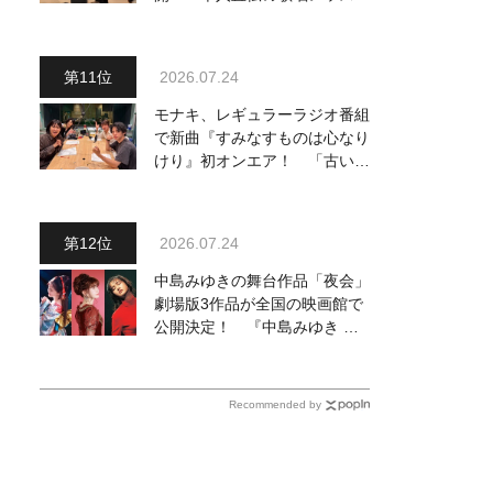
動画も公開
2026.07.24
モナキ、レギュラーラジオ番組
で新曲『すみなすものは心なり
けり』初オンエア！ 「古い言
葉と新しい言葉の融合で、今ま
でにない面白さのある一曲」
2026.07.24
中島みゆきの舞台作品「夜会」
劇場版3作品が全国の映画館で
公開決定！ 『中島みゆき 劇
場版「夜会」セレクション』と
して2026年12月より上映
Recommended by