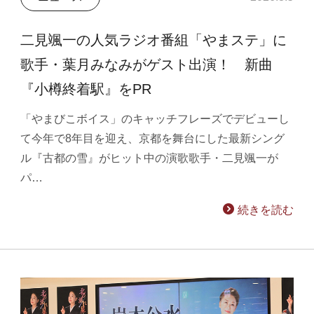
二見颯一の人気ラジオ番組「やまステ」に
歌手・葉月みなみがゲスト出演！ 新曲
『小樽終着駅』をPR
「やまびこボイス」のキャッチフレーズでデビューし
て今年で8年目を迎え、京都を舞台にした最新シング
ル『古都の雪』がヒット中の演歌歌手・二見颯一が
パ…
続きを読む