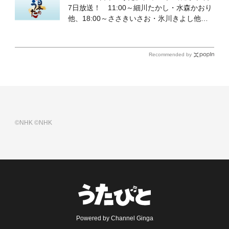
7日放送！ 11:00～細川たかし・水森かおり
他、18:00～ささきいさお・氷川きよし他登
場！ 各放送回の出演者・曲目情報
Recommended by
©NHK
©NHK
Powered by Channel Ginga