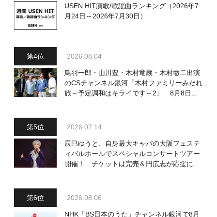
USEN HIT演歌/歌謡曲ランキング（2026年7
月24日～2026年7月30日）
2026.08.04
鳥羽一郎・山川豊・木村竜蔵・木村徹二出演
のCSチャンネル銀河『木村ファミリーみだれ
旅～予定調和はキライです～2』 8月8日
（土）放送回の収録の模様を密着レポート！
2026.07.14
辰巳ゆうと、自身最大キャパの大阪フェステ
ィバルホールでスペシャルコンサートツアー
開催！ チケットは完売＆円広志が応援に、
11月17日に同ホールで追加公演が決定
2026.08.06
NHK「BS日本のうた」チャンネル銀河で8月