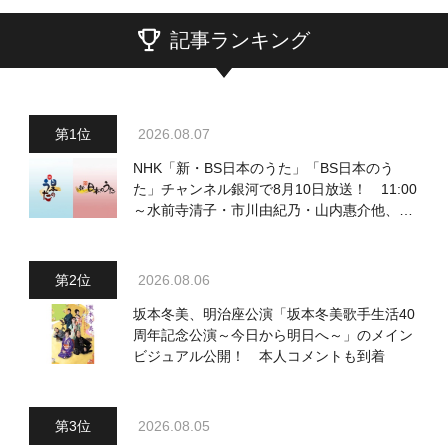
記事ランキング
2026.08.07
NHK「新・BS日本のうた」「BS日本のう
た」チャンネル銀河で8月10日放送！ 11:00
～水前寺清子・市川由紀乃・山内惠介他、
18:00～小椋佳・石川さゆり他登場！ 各放
送回の出演者・曲目情報
2026.08.06
坂本冬美、明治座公演「坂本冬美歌手生活40
周年記念公演～今日から明日へ～」のメイン
ビジュアル公開！ 本人コメントも到着
2026.08.05