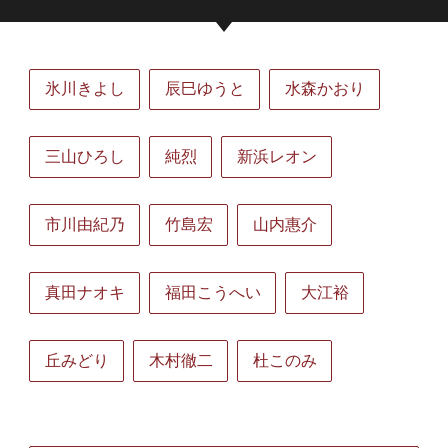
氷川きよし
辰巳ゆうと
水森かおり
三山ひろし
純烈
新浜レオン
市川由紀乃
竹島宏
山内惠介
真田ナオキ
福田こうへい
大江裕
丘みどり
木村徹二
杜このみ