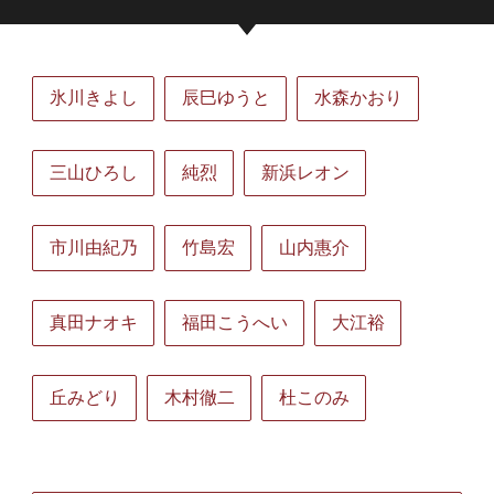
氷川きよし
辰巳ゆうと
水森かおり
三山ひろし
純烈
新浜レオン
市川由紀乃
竹島宏
山内惠介
真田ナオキ
福田こうへい
大江裕
丘みどり
木村徹二
杜このみ