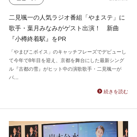
二見颯一の人気ラジオ番組「やまステ」に
歌手・葉月みなみがゲスト出演！ 新曲
『小樽終着駅』をPR
「やまびこボイス」のキャッチフレーズでデビューし
て今年で8年目を迎え、京都を舞台にした最新シング
ル『古都の雪』がヒット中の演歌歌手・二見颯一が
パ…
続きを読む