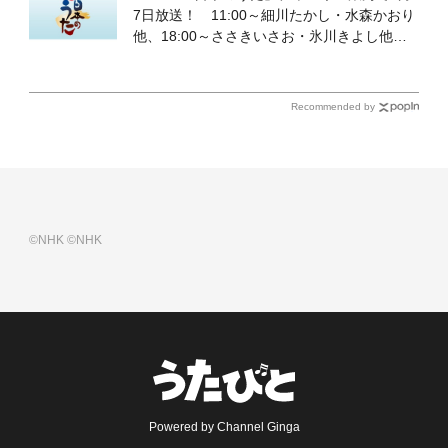
7日放送！ 11:00～細川たかし・水森かおり
他、18:00～ささきいさお・氷川きよし他登
場！ 各放送回の出演者・曲目情報
Recommended by
©NHK
©NHK
Powered by Channel Ginga