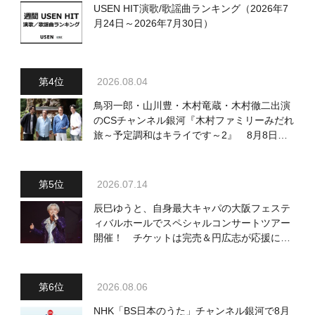
USEN HIT演歌/歌謡曲ランキング（2026年7
月24日～2026年7月30日）
2026.08.04
鳥羽一郎・山川豊・木村竜蔵・木村徹二出演
のCSチャンネル銀河『木村ファミリーみだれ
旅～予定調和はキライです～2』 8月8日
（土）放送回の収録の模様を密着レポート！
2026.07.14
辰巳ゆうと、自身最大キャパの大阪フェステ
ィバルホールでスペシャルコンサートツアー
開催！ チケットは完売＆円広志が応援に、
11月17日に同ホールで追加公演が決定
2026.08.06
NHK「BS日本のうた」チャンネル銀河で8月