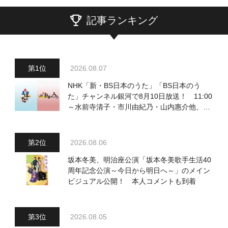
記事ランキング
2026.08.07
NHK「新・BS日本のうた」「BS日本のう
た」チャンネル銀河で8月10日放送！ 11:00
～水前寺清子・市川由紀乃・山内惠介他、
18:00～小椋佳・石川さゆり他登場！ 各放
送回の出演者・曲目情報
2026.08.06
坂本冬美、明治座公演「坂本冬美歌手生活40
周年記念公演～今日から明日へ～」のメイン
ビジュアル公開！ 本人コメントも到着
2026.08.05