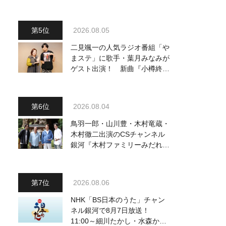
2026.08.05
二見颯一の人気ラジオ番組「や
まステ」に歌手・葉月みなみが
ゲスト出演！ 新曲『小樽終着
駅』をPR
2026.08.04
鳥羽一郎・山川豊・木村竜蔵・
木村徹二出演のCSチャンネル
銀河『木村ファミリーみだれ旅
～予定調和はキライです～
2』 8月8日（土）放送回の収
録の模様を密着レポート！
2026.08.06
NHK「BS日本のうた」チャン
ネル銀河で8月7日放送！
11:00～細川たかし・水森かお