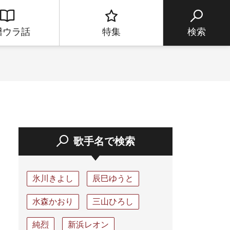
譜ウラ話
特集
検索
歌手名で検索
氷川きよし
辰巳ゆうと
水森かおり
三山ひろし
純烈
新浜レオン