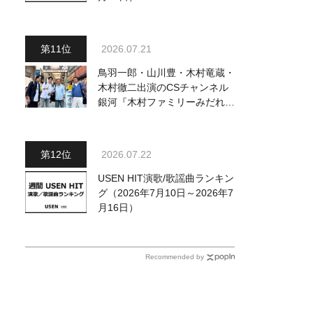
2026.07.21
鳥羽一郎・山川豊・木村竜蔵・
木村徹二出演のCSチャンネル
銀河『木村ファミリーみだれ旅
～予定調和はキライです～
２』 7月25日（土）放送回の
収録の模様を密着レポート！
2026.07.22
USEN HIT演歌/歌謡曲ランキン
グ（2026年7月10日～2026年7
月16日）
Recommended by