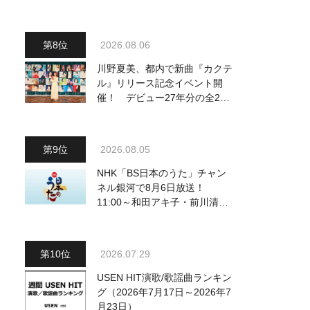
り他、18:00～ささきいさお・
氷川きよし他登場！ 各放送回
の出演者・曲目情報
2026.08.06
川野夏美、都内で新曲『カクテ
ル』リリース記念イベント開
催！ デビュー27年分の全280
曲を一挙配信解禁
2026.08.05
NHK「BS日本のうた」チャン
ネル銀河で8月6日放送！
11:00～和田アキ子・前川清
他、18:00～橋幸夫・松平健他
登場！ 各放送回の出演者・曲
目情報
2026.07.29
USEN HIT演歌/歌謡曲ランキン
グ（2026年7月17日～2026年7
月23日）