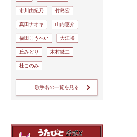
市川由紀乃
竹島宏
真田ナオキ
山内惠介
福田こうへい
大江裕
丘みどり
木村徹二
杜このみ
歌手名の一覧を見る