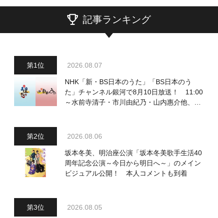
記事ランキング
2026.08.07
NHK「新・BS日本のうた」「BS日本のう
た」チャンネル銀河で8月10日放送！ 11:00
～水前寺清子・市川由紀乃・山内惠介他、
18:00～小椋佳・石川さゆり他登場！ 各放
送回の出演者・曲目情報
2026.08.06
坂本冬美、明治座公演「坂本冬美歌手生活40
周年記念公演～今日から明日へ～」のメイン
ビジュアル公開！ 本人コメントも到着
2026.08.05