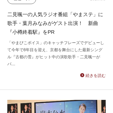
二見颯一の人気ラジオ番組「やまステ」に
歌手・葉月みなみがゲスト出演！ 新曲
『小樽終着駅』をPR
「やまびこボイス」のキャッチフレーズでデビューし
て今年で8年目を迎え、京都を舞台にした最新シング
ル『古都の雪』がヒット中の演歌歌手・二見颯一が
パ…
続きを読む