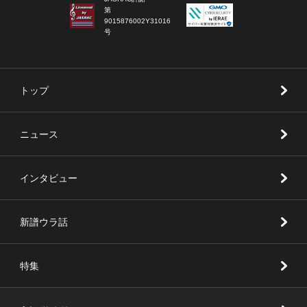
第
9015876002Y31016
号
トップ
ニュース
インタビュー
新譜ウラ話
特集