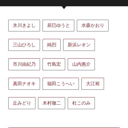
氷川きよし
辰巳ゆうと
水森かおり
三山ひろし
純烈
新浜レオン
市川由紀乃
竹島宏
山内惠介
真田ナオキ
福田こうへい
大江裕
丘みどり
木村徹二
杜このみ