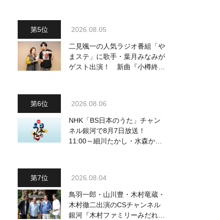
2026.08.05
二見颯一の人気ラジオ番組「や
まステ」に歌手・葉月みなみが
ゲスト出演！ 新曲『小樽終着
駅』をPR
2026.08.06
NHK「BS日本のうた」チャン
ネル銀河で8月7日放送！
11:00～細川たかし・水森かお
り他、18:00～ささきいさお・
氷川きよし他登場！ 各放送回
の出演者・曲目情報
2026.08.04
鳥羽一郎・山川豊・木村竜蔵・
木村徹二出演のCSチャンネル
銀河『木村ファミリーみだれ旅