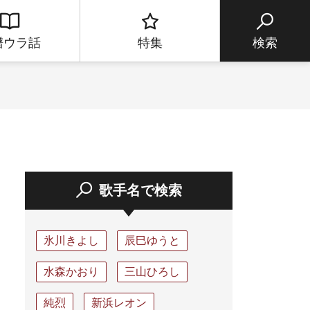
譜ウラ話
特集
検索
歌手名で検索
氷川きよし
辰巳ゆうと
水森かおり
三山ひろし
純烈
新浜レオン