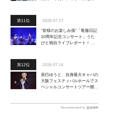
～予定調和はキライです～
２』 7月25日（土）放送回の
収録の模様を密着レポート！
2026.07.27
“皆様のお楽しみ係”「竜徹日記
10周年記念コンサート」うた
びと独自ライブレポート！ 即
完でごめん。来春はもっと大き
なホールであいましょう！
2026.07.14
辰巳ゆうと、自身最大キャパの
大阪フェスティバルホールでス
ペシャルコンサートツアー開
催！ チケットは完売＆円広志
が応援に、11月17日に同ホー
ルで追加公演が決定
Recommended by