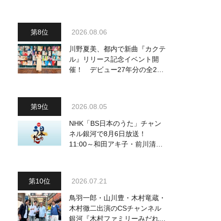
～予定調和はキライです～
2』 8月8日（土）放送回の収
録の模様を密着レポート！
2026.08.06
川野夏美、都内で新曲『カクテ
ル』リリース記念イベント開
催！ デビュー27年分の全280
曲を一挙配信解禁
2026.08.05
NHK「BS日本のうた」チャン
ネル銀河で8月6日放送！
11:00～和田アキ子・前川清
他、18:00～橋幸夫・松平健他
登場！ 各放送回の出演者・曲
目情報
2026.07.21
鳥羽一郎・山川豊・木村竜蔵・
木村徹二出演のCSチャンネル
銀河『木村ファミリーみだれ旅