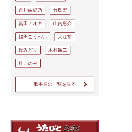
市川由紀乃
竹島宏
真田ナオキ
山内惠介
福田こうへい
大江裕
丘みどり
木村徹二
杜このみ
歌手名の一覧を見る