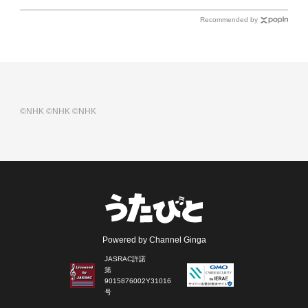
Recommended by
©NHK
©NHK
©NHK
Powered by Channel Ginga
JASRAC許諾
第
9015876002Y31016
号