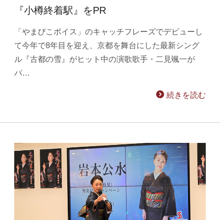
『小樽終着駅』をPR
「やまびこボイス」のキャッチフレーズでデビューし
て今年で8年目を迎え、京都を舞台にした最新シング
ル『古都の雪』がヒット中の演歌歌手・二見颯一が
パ…
続きを読む