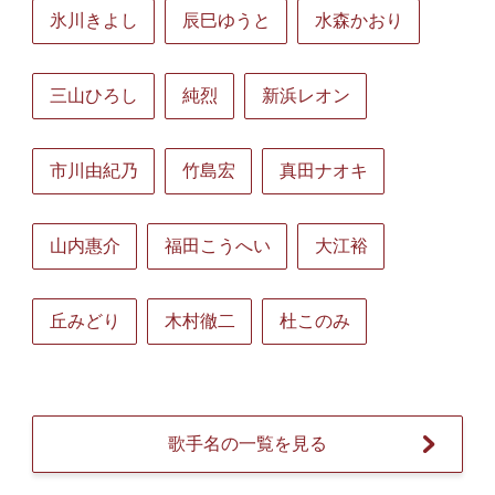
氷川きよし
辰巳ゆうと
水森かおり
三山ひろし
純烈
新浜レオン
市川由紀乃
竹島宏
真田ナオキ
山内惠介
福田こうへい
大江裕
丘みどり
木村徹二
杜このみ
歌手名の一覧を見る