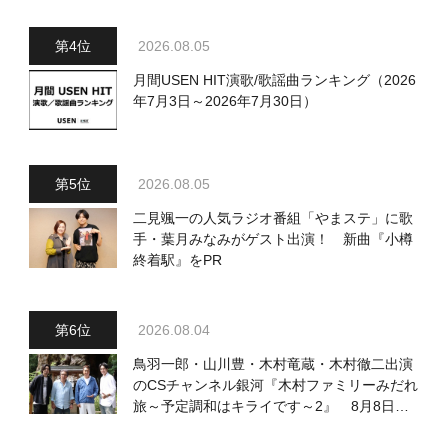
2026.08.05
月間USEN HIT演歌/歌謡曲ランキング（2026
年7月3日～2026年7月30日）
2026.08.05
二見颯一の人気ラジオ番組「やまステ」に歌
手・葉月みなみがゲスト出演！ 新曲『小樽
終着駅』をPR
2026.08.04
鳥羽一郎・山川豊・木村竜蔵・木村徹二出演
のCSチャンネル銀河『木村ファミリーみだれ
旅～予定調和はキライです～2』 8月8日
（土）放送回の収録の模様を密着レポート！