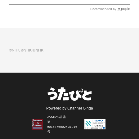
Recommended by
©NHK
©NHK
©NHK
Powered by Channel Ginga
JASRAC許諾
第
9015876002Y31016
号