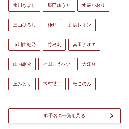
氷川きよし
辰巳ゆうと
水森かおり
三山ひろし
純烈
新浜レオン
市川由紀乃
竹島宏
真田ナオキ
山内惠介
福田こうへい
大江裕
丘みどり
木村徹二
杜このみ
歌手名の一覧を見る