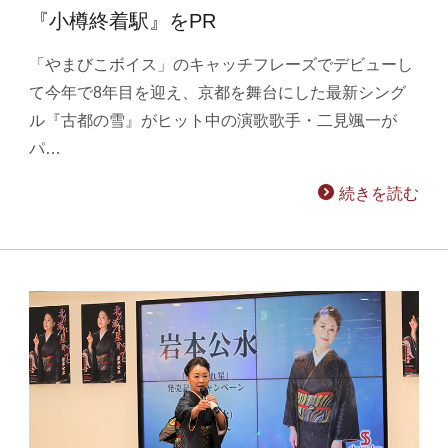
『小樽終着駅』をPR
「やまびこボイス」のキャッチフレーズでデビューし
て今年で8年目を迎え、京都を舞台にした最新シング
ル『古都の雪』がヒット中の演歌歌手・二見颯一が
パ…
続きを読む