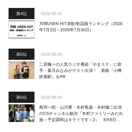
2026.08.05
月間USEN HIT演歌/歌謡曲ランキング（2026
年7月3日～2026年7月30日）
2026.08.05
二見颯一の人気ラジオ番組「やまステ」に歌
手・葉月みなみがゲスト出演！ 新曲『小樽
終着駅』をPR
2026.08.04
鳥羽一郎・山川豊・木村竜蔵・木村徹二出演
のCSチャンネル銀河『木村ファミリーみだれ
旅～予定調和はキライです～2』 8月8日
（土）放送回の収録の模様を密着レポート！