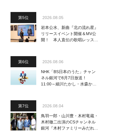
2026.08.05
岩本公水、新曲『北の流れ星』
リリースイベント開催＆MV公
開！ 本人直伝の歌唱レッスン
動画も公開
2026.08.06
NHK「BS日本のうた」チャン
ネル銀河で8月7日放送！
11:00～細川たかし・水森かお
り他、18:00～ささきいさお・
氷川きよし他登場！ 各放送回
の出演者・曲目情報
2026.08.04
鳥羽一郎・山川豊・木村竜蔵・
木村徹二出演のCSチャンネル
銀河『木村ファミリーみだれ旅