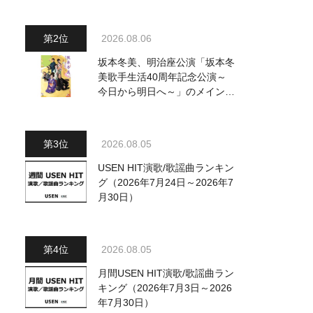
～水前寺清子・市川由紀乃・山
内惠介他、18:00～小椋佳・石
川さゆり他登場！ 各放送回の
2026.08.06
出演者・曲目情報
坂本冬美、明治座公演「坂本冬
美歌手生活40周年記念公演～
今日から明日へ～」のメインビ
ジュアル公開！ 本人コメント
も到着
2026.08.05
USEN HIT演歌/歌謡曲ランキン
グ（2026年7月24日～2026年7
月30日）
2026.08.05
月間USEN HIT演歌/歌謡曲ラン
キング（2026年7月3日～2026
年7月30日）