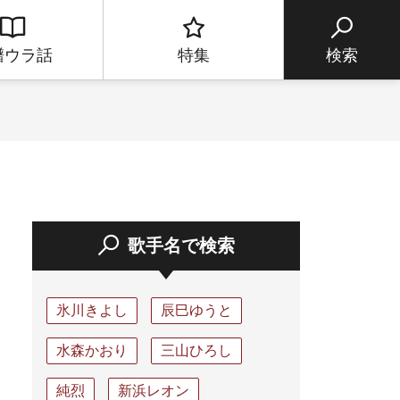
譜ウラ話
特集
検索
歌手名で検索
氷川きよし
辰巳ゆうと
水森かおり
三山ひろし
純烈
新浜レオン