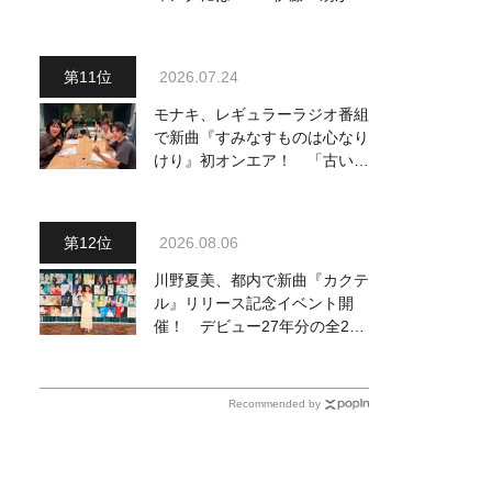
ードギターで参加
2026.07.24
モナキ、レギュラーラジオ番組
で新曲『すみなすものは心なり
けり』初オンエア！ 「古い言
葉と新しい言葉の融合で、今ま
でにない面白さのある一曲」
2026.08.06
川野夏美、都内で新曲『カクテ
ル』リリース記念イベント開
催！ デビュー27年分の全280
曲を一挙配信解禁
Recommended by