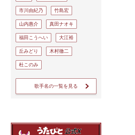
市川由紀乃
竹島宏
山内惠介
真田ナオキ
福田こうへい
大江裕
丘みどり
木村徹二
杜このみ
歌手名の一覧を見る