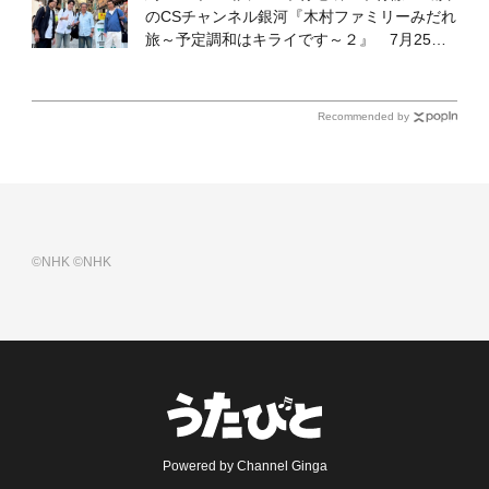
のCSチャンネル銀河『木村ファミリーみだれ
旅～予定調和はキライです～２』 7月25日
（土）放送回の収録の模様を密着レポート！
Recommended by
©NHK
©NHK
Powered by Channel Ginga