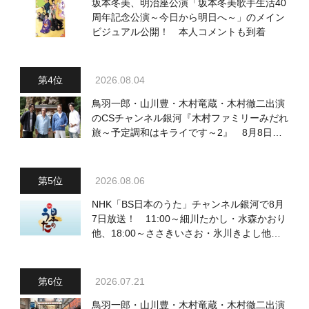
坂本冬美、明治座公演「坂本冬美歌手生活40
周年記念公演～今日から明日へ～」のメイン
ビジュアル公開！ 本人コメントも到着
2026.08.04
鳥羽一郎・山川豊・木村竜蔵・木村徹二出演
のCSチャンネル銀河『木村ファミリーみだれ
旅～予定調和はキライです～2』 8月8日
（土）放送回の収録の模様を密着レポート！
2026.08.06
NHK「BS日本のうた」チャンネル銀河で8月
7日放送！ 11:00～細川たかし・水森かおり
他、18:00～ささきいさお・氷川きよし他登
場！ 各放送回の出演者・曲目情報
2026.07.21
鳥羽一郎・山川豊・木村竜蔵・木村徹二出演