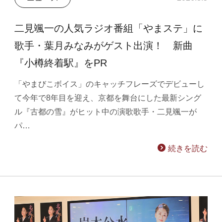
二見颯一の人気ラジオ番組「やまステ」に
歌手・葉月みなみがゲスト出演！ 新曲
『小樽終着駅』をPR
「やまびこボイス」のキャッチフレーズでデビューし
て今年で8年目を迎え、京都を舞台にした最新シング
ル『古都の雪』がヒット中の演歌歌手・二見颯一が
パ…
続きを読む