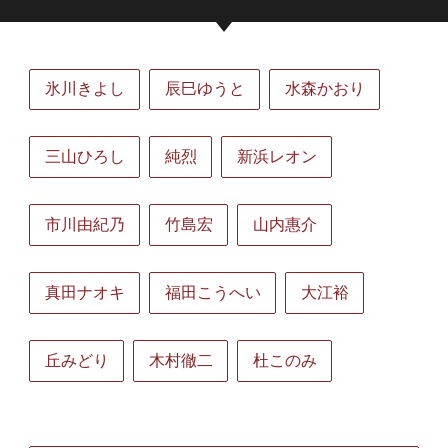
氷川きよし
辰巳ゆうと
水森かおり
三山ひろし
純烈
新浜レオン
市川由紀乃
竹島宏
山内惠介
真田ナオキ
福田こうへい
大江裕
丘みどり
木村徹二
杜このみ