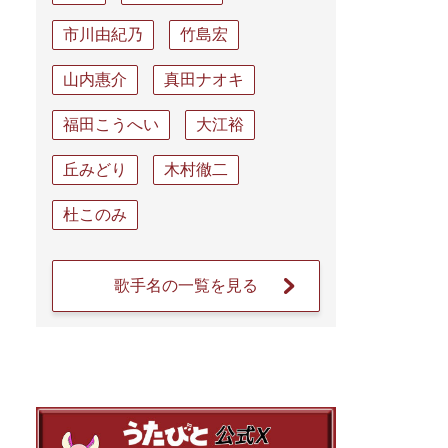
市川由紀乃
竹島宏
山内惠介
真田ナオキ
福田こうへい
大江裕
丘みどり
木村徹二
杜このみ
歌手名の一覧を見る