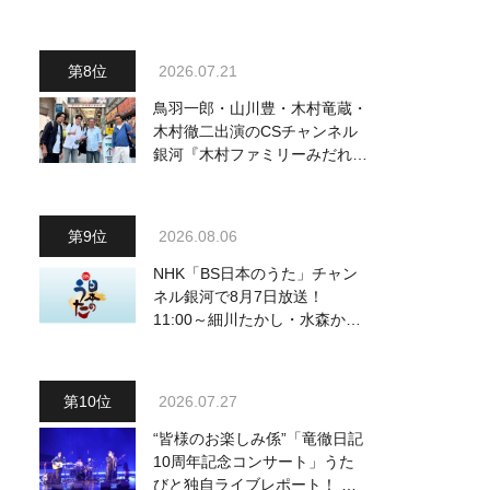
ードギターで参加
2026.07.21
鳥羽一郎・山川豊・木村竜蔵・
木村徹二出演のCSチャンネル
銀河『木村ファミリーみだれ旅
～予定調和はキライです～
２』 7月25日（土）放送回の
収録の模様を密着レポート！
2026.08.06
NHK「BS日本のうた」チャン
ネル銀河で8月7日放送！
11:00～細川たかし・水森かお
り他、18:00～ささきいさお・
氷川きよし他登場！ 各放送回
の出演者・曲目情報
2026.07.27
“皆様のお楽しみ係”「竜徹日記
10周年記念コンサート」うた
びと独自ライブレポート！ 即