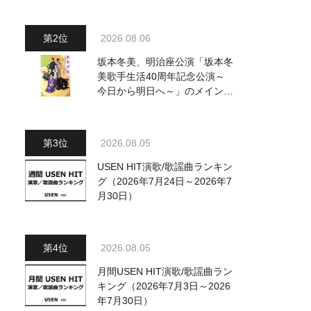
～水前寺清子・市川由紀乃・山
内惠介他、18:00～小椋佳・石
川さゆり他登場！ 各放送回の
2026.08.06
出演者・曲目情報
坂本冬美、明治座公演「坂本冬
美歌手生活40周年記念公演～
今日から明日へ～」のメインビ
ジュアル公開！ 本人コメント
も到着
2026.08.05
USEN HIT演歌/歌謡曲ランキン
グ（2026年7月24日～2026年7
月30日）
2026.08.05
月間USEN HIT演歌/歌謡曲ラン
キング（2026年7月3日～2026
年7月30日）