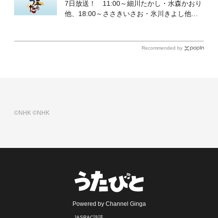
7日放送！ 11:00～細川たかし・水森かおり
他、18:00～ささきいさお・氷川きよし他登
場！ 各放送回の出演者・曲目情報
Recommended by
©NHK
©NHK
Powered by Channel Ginga
JASRAC許諾