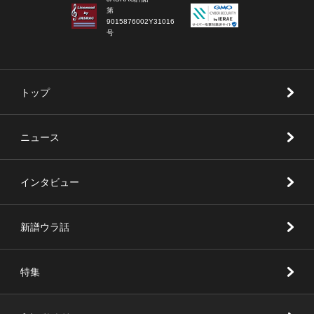
第
9015876002Y31016
号
トップ
ニュース
インタビュー
新譜ウラ話
特集