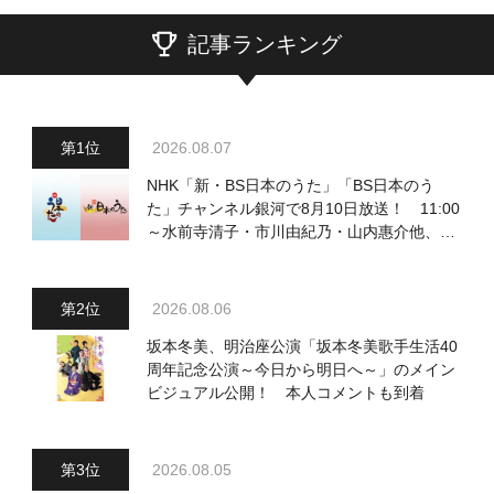
記事ランキング
2026.08.07
NHK「新・BS日本のうた」「BS日本のう
た」チャンネル銀河で8月10日放送！ 11:00
～水前寺清子・市川由紀乃・山内惠介他、
18:00～小椋佳・石川さゆり他登場！ 各放
送回の出演者・曲目情報
2026.08.06
坂本冬美、明治座公演「坂本冬美歌手生活40
周年記念公演～今日から明日へ～」のメイン
ビジュアル公開！ 本人コメントも到着
2026.08.05