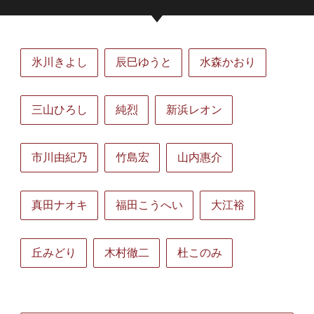
氷川きよし
辰巳ゆうと
水森かおり
三山ひろし
純烈
新浜レオン
市川由紀乃
竹島宏
山内惠介
真田ナオキ
福田こうへい
大江裕
丘みどり
木村徹二
杜このみ