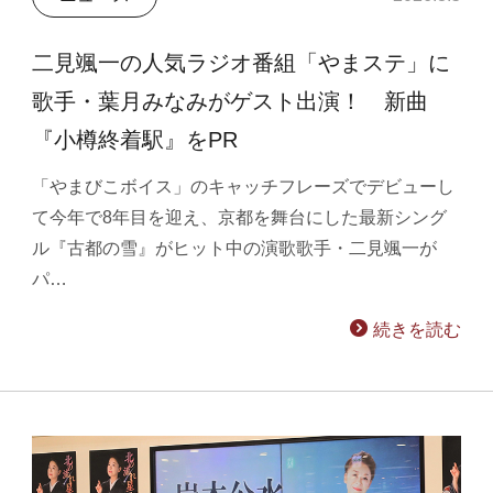
二見颯一の人気ラジオ番組「やまステ」に
歌手・葉月みなみがゲスト出演！ 新曲
『小樽終着駅』をPR
「やまびこボイス」のキャッチフレーズでデビューし
て今年で8年目を迎え、京都を舞台にした最新シング
ル『古都の雪』がヒット中の演歌歌手・二見颯一が
パ…
続きを読む