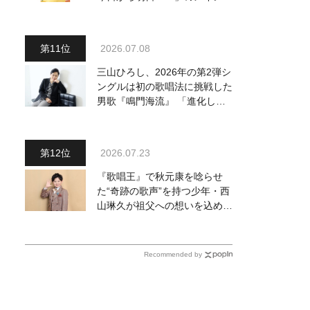
ジュアル公開！ 本人コメント
も到着
2026.07.08
三山ひろし、2026年の第2弾シ
ングルは初の歌唱法に挑戦した
男歌『鳴門海流』 「進化した
三山の魅力を感じていただける
と思います」
2026.07.23
『歌唱王』で秋元康を唸らせ
た“奇跡の歌声”を持つ少年・西
山琳久が祖父への想いを込めた
『おんじい』で7月22日にデビ
ュー！ 「秋元康さんが総合プ
ロデュースしてくれた、 おじ
Recommended by
いちゃんとの絆を歌った曲を聴
いてください！」