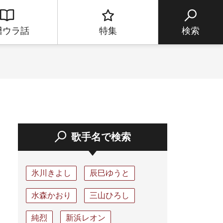
譜ウラ話
特集
検索
歌手名で検索
氷川きよし
辰巳ゆうと
水森かおり
三山ひろし
純烈
新浜レオン