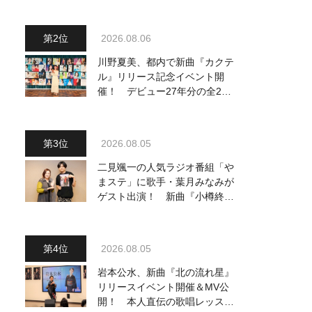
2026.08.06
川野夏美、都内で新曲『カクテ
ル』リリース記念イベント開
催！ デビュー27年分の全280
曲を一挙配信解禁
2026.08.05
二見颯一の人気ラジオ番組「や
まステ」に歌手・葉月みなみが
ゲスト出演！ 新曲『小樽終着
駅』をPR
2026.08.05
岩本公水、新曲『北の流れ星』
リリースイベント開催＆MV公
開！ 本人直伝の歌唱レッスン