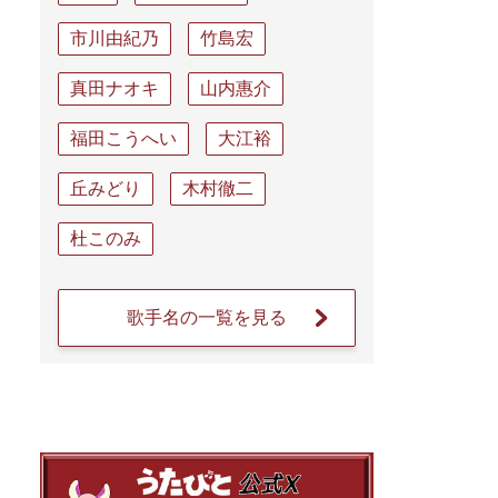
市川由紀乃
竹島宏
真田ナオキ
山内惠介
福田こうへい
大江裕
丘みどり
木村徹二
杜このみ
歌手名の一覧を見る