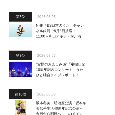
2026.08.05
NHK「BS日本のうた」チャン
ネル銀河で8月6日放送！
11:00～和田アキ子・前川清
他、18:00～橋幸夫・松平健他
登場！ 各放送回の出演者・曲
目情報
2026.07.27
“皆様のお楽しみ係”「竜徹日記
10周年記念コンサート」うた
びと独自ライブレポート！ 即
完でごめん。来春はもっと大き
なホールであいましょう！
2026.08.06
坂本冬美、明治座公演「坂本冬
美歌手生活40周年記念公演～
今日から明日へ～」のメインビ