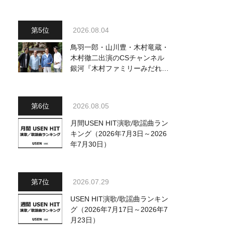
動画も公開
2026.08.04
鳥羽一郎・山川豊・木村竜蔵・
木村徹二出演のCSチャンネル
銀河『木村ファミリーみだれ旅
～予定調和はキライです～
2』 8月8日（土）放送回の収
録の模様を密着レポート！
2026.08.05
月間USEN HIT演歌/歌謡曲ラン
キング（2026年7月3日～2026
年7月30日）
2026.07.29
USEN HIT演歌/歌謡曲ランキン
グ（2026年7月17日～2026年7
月23日）