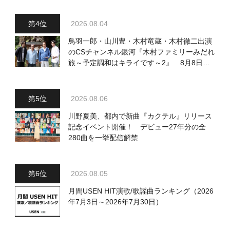
2026.08.04
鳥羽一郎・山川豊・木村竜蔵・木村徹二出演
のCSチャンネル銀河『木村ファミリーみだれ
旅～予定調和はキライです～2』 8月8日
（土）放送回の収録の模様を密着レポート！
2026.08.06
川野夏美、都内で新曲『カクテル』リリース
記念イベント開催！ デビュー27年分の全
280曲を一挙配信解禁
2026.08.05
月間USEN HIT演歌/歌謡曲ランキング（2026
年7月3日～2026年7月30日）