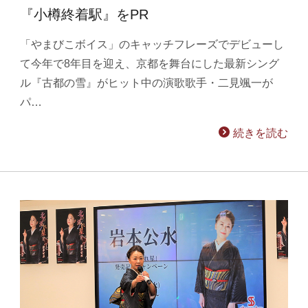
『小樽終着駅』をPR
「やまびこボイス」のキャッチフレーズでデビューし
て今年で8年目を迎え、京都を舞台にした最新シング
ル『古都の雪』がヒット中の演歌歌手・二見颯一が
パ…
続きを読む