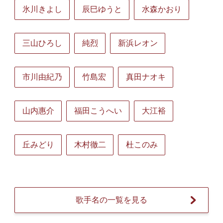
氷川きよし
辰巳ゆうと
水森かおり
三山ひろし
純烈
新浜レオン
市川由紀乃
竹島宏
真田ナオキ
山内惠介
福田こうへい
大江裕
丘みどり
木村徹二
杜このみ
歌手名の一覧を見る