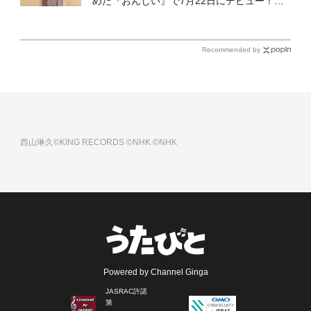
めた『おんじい』で7月22日にデビュー！
「秋元康さんが総合プロデュースしてくれ
た、 おじいちゃんとの絆を歌った曲を聴いて
ください！」
Recommended by
西山琳久©KING RECORDS
©NHK
©NHK
Powered by Channel Ginga
JASRAC許諾
第