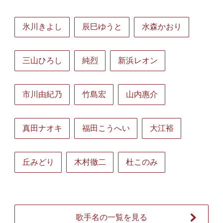
氷川きよし
辰巳ゆうと
水森かおり
三山ひろし
純烈
新浜レオン
市川由紀乃
竹島宏
山内惠介
真田ナオキ
福田こうへい
大江裕
丘みどり
木村徹二
杜このみ
歌手名の一覧を見る