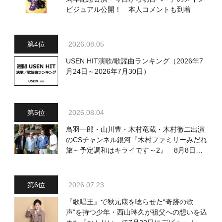
ビジュアル公開！ 本人コメントも到着
2026.08.05
USEN HIT演歌/歌謡曲ランキング（2026年7
月24日～2026年7月30日）
2026.08.04
鳥羽一郎・山川豊・木村竜蔵・木村徹二出演
のCSチャンネル銀河『木村ファミリーみだれ
旅～予定調和はキライです～2』 8月8日
（土）放送回の収録の模様を密着レポート！
2026.07.23
『歌唱王』で秋元康を唸らせた“奇跡の歌
声”を持つ少年・西山琳久が祖父への想いを込