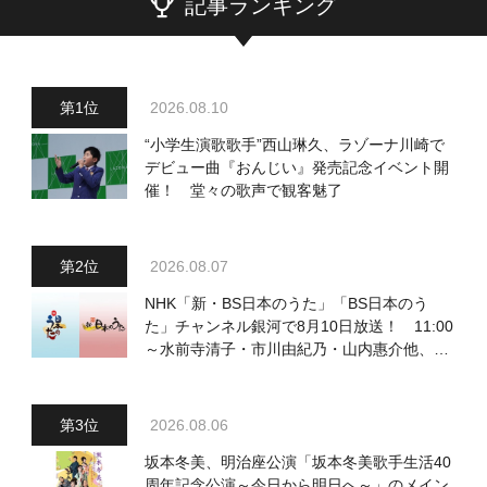
記事ランキング
2026.08.10
“小学生演歌歌手”西山琳久、ラゾーナ川崎で
デビュー曲『おんじい』発売記念イベント開
催！ 堂々の歌声で観客魅了
2026.08.07
NHK「新・BS日本のうた」「BS日本のう
た」チャンネル銀河で8月10日放送！ 11:00
～水前寺清子・市川由紀乃・山内惠介他、
18:00～小椋佳・石川さゆり他登場！ 各放
送回の出演者・曲目情報
2026.08.06
坂本冬美、明治座公演「坂本冬美歌手生活40
周年記念公演～今日から明日へ～」のメイン