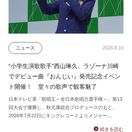
ニュース
2026.8.10
“小学生演歌歌手”西山琳久、ラゾーナ川崎
でデビュー曲『おんじい』発売記念イベン
ト開催！ 堂々の歌声で観客魅了
日本テレビ系「歌唱王～全日本歌唱力選手権～」第13
回大会で優勝し、秋元康総合プロデュースのもと、
2026年7月22日にキングレコードよりメジャー…
続きを読む