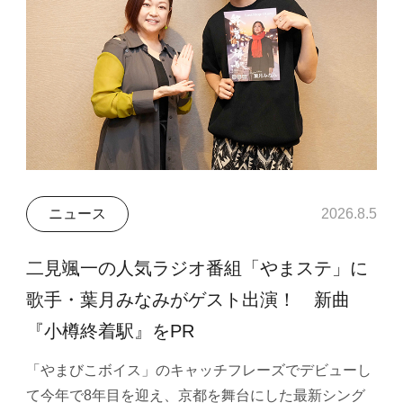
ニュース
2026.8.5
二見颯一の人気ラジオ番組「やまステ」に
歌手・葉月みなみがゲスト出演！ 新曲
『小樽終着駅』をPR
「やまびこボイス」のキャッチフレーズでデビューし
て今年で8年目を迎え、京都を舞台にした最新シング