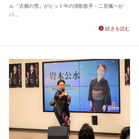
ル『古都の雪』がヒット中の演歌歌手・二見颯一が
パ…
続きを読む