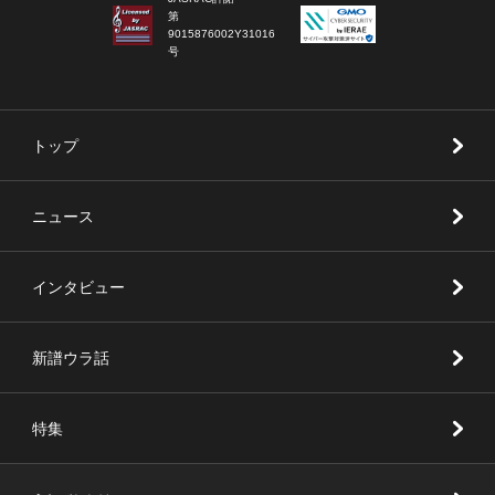
第
9015876002Y31016
号
トップ
ニュース
インタビュー
新譜ウラ話
特集