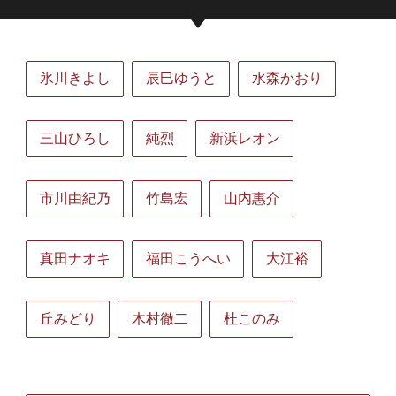
氷川きよし
辰巳ゆうと
水森かおり
三山ひろし
純烈
新浜レオン
市川由紀乃
竹島宏
山内惠介
真田ナオキ
福田こうへい
大江裕
丘みどり
木村徹二
杜このみ