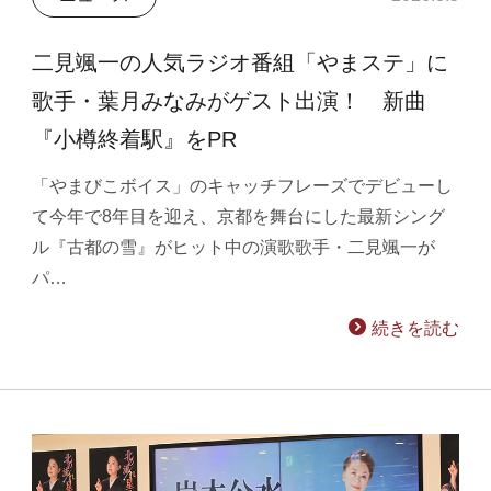
二見颯一の人気ラジオ番組「やまステ」に
歌手・葉月みなみがゲスト出演！ 新曲
『小樽終着駅』をPR
「やまびこボイス」のキャッチフレーズでデビューし
て今年で8年目を迎え、京都を舞台にした最新シング
ル『古都の雪』がヒット中の演歌歌手・二見颯一が
パ…
続きを読む