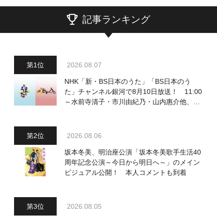
記事ランキング
2026.08.07
NHK「新・BS日本のうた」「BS日本のう
た」チャンネル銀河で8月10日放送！ 11:00
～水前寺清子・市川由紀乃・山内惠介他、
18:00～小椋佳・石川さゆり他登場！ 各放
送回の出演者・曲目情報
2026.08.06
坂本冬美、明治座公演「坂本冬美歌手生活40
周年記念公演～今日から明日へ～」のメイン
ビジュアル公開！ 本人コメントも到着
2026.08.05