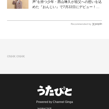
声”を持つ少年・西山琳久が祖父への想いを込
めた『おんじい』で7月22日にデビュー！
「秋元康さんが総合プロデュースしてくれ
た、 おじいちゃんとの絆を歌った曲を聴いて
ください！」
Recommended by
©NHK
©NHK
Powered by Channel Ginga
JASRAC許諾