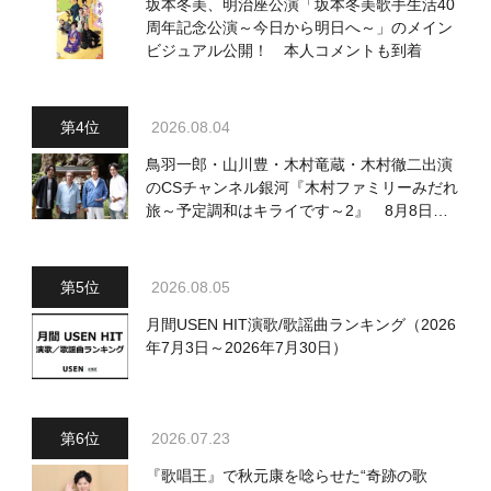
坂本冬美、明治座公演「坂本冬美歌手生活40
周年記念公演～今日から明日へ～」のメイン
ビジュアル公開！ 本人コメントも到着
2026.08.04
鳥羽一郎・山川豊・木村竜蔵・木村徹二出演
のCSチャンネル銀河『木村ファミリーみだれ
旅～予定調和はキライです～2』 8月8日
（土）放送回の収録の模様を密着レポート！
2026.08.05
月間USEN HIT演歌/歌謡曲ランキング（2026
年7月3日～2026年7月30日）
2026.07.23
『歌唱王』で秋元康を唸らせた“奇跡の歌