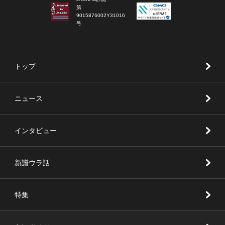
第
9015876002Y31016
号
トップ
ニュース
インタビュー
新譜ウラ話
特集