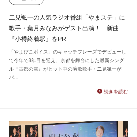
二見颯一の人気ラジオ番組「やまステ」に
歌手・葉月みなみがゲスト出演！ 新曲
『小樽終着駅』をPR
「やまびこボイス」のキャッチフレーズでデビューし
て今年で8年目を迎え、京都を舞台にした最新シング
ル『古都の雪』がヒット中の演歌歌手・二見颯一が
パ…
続きを読む