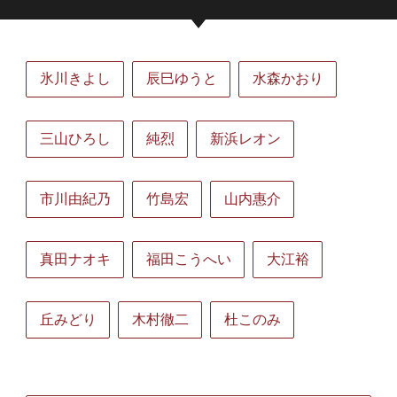
氷川きよし
辰巳ゆうと
水森かおり
三山ひろし
純烈
新浜レオン
市川由紀乃
竹島宏
山内惠介
真田ナオキ
福田こうへい
大江裕
丘みどり
木村徹二
杜このみ