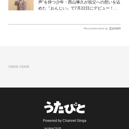
声”を持つ少年・西山琳久が祖父への想いを込
めた『おんじい』で7月22日にデビュー！
「秋元康さんが総合プロデュースしてくれ
た、 おじいちゃんとの絆を歌った曲を聴いて
ください！」
Recommended by
©NHK
©NHK
Powered by Channel Ginga
JASRAC許諾