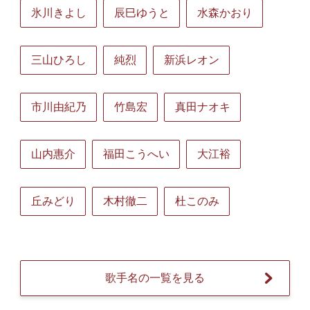
氷川きよし
辰巳ゆうと
水森かおり
三山ひろし
純烈
新浜レオン
市川由紀乃
竹島宏
真田ナオキ
山内惠介
福田こうへい
大江裕
丘みどり
木村徹二
杜このみ
歌手名の一覧を見る