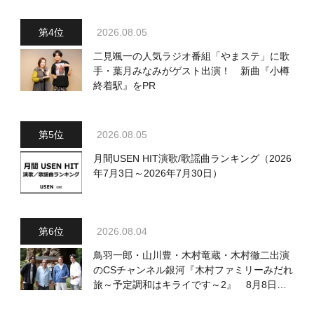
2026.08.05
二見颯一の人気ラジオ番組「やまステ」に歌
手・葉月みなみがゲスト出演！ 新曲『小樽
終着駅』をPR
2026.08.05
月間USEN HIT演歌/歌謡曲ランキング（2026
年7月3日～2026年7月30日）
2026.08.04
鳥羽一郎・山川豊・木村竜蔵・木村徹二出演
のCSチャンネル銀河『木村ファミリーみだれ
旅～予定調和はキライです～2』 8月8日
（土）放送回の収録の模様を密着レポート！