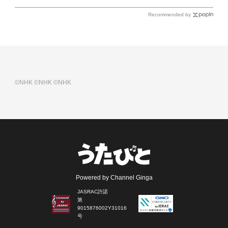
Recommended by
©NHK
©NHK
©NHK
Powered by Channel Ginga
JASRAC許諾
第
9015876002Y31016
号