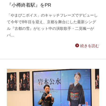
『小樽終着駅』をPR
「やまびこボイス」のキャッチフレーズでデビューし
て今年で8年目を迎え、京都を舞台にした最新シング
ル『古都の雪』がヒット中の演歌歌手・二見颯一が
パ…
続きを読む