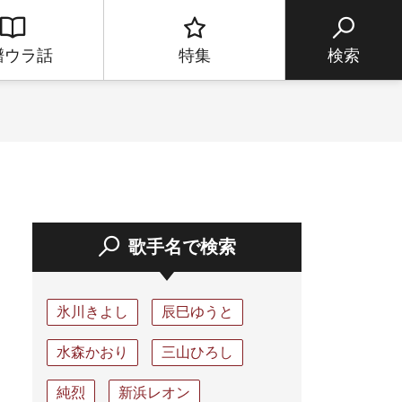
譜ウラ話
特集
検索
歌手名で検索
氷川きよし
辰巳ゆうと
水森かおり
三山ひろし
純烈
新浜レオン