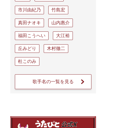
市川由紀乃
竹島宏
真田ナオキ
山内惠介
福田こうへい
大江裕
丘みどり
木村徹二
杜このみ
歌手名の一覧を見る