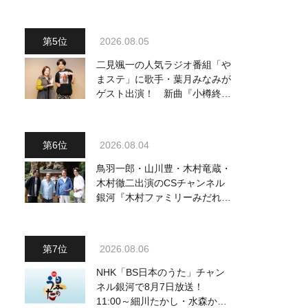
2026.08.05
二見颯一の人気ラジオ番組「や
まステ」に歌手・葉月みなみが
ゲスト出演！ 新曲『小樽終着
駅』をPR
2026.08.04
鳥羽一郎・山川豊・木村竜蔵・
木村徹二出演のCSチャンネル
銀河『木村ファミリーみだれ旅
～予定調和はキライです～
2』 8月8日（土）放送回の収
録の模様を密着レポート！
2026.08.06
NHK「BS日本のうた」チャン
ネル銀河で8月7日放送！
11:00～細川たかし・水森かお