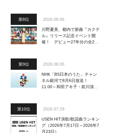
り他、18:00～ささきいさお・
氷川きよし他登場！ 各放送回
の出演者・曲目情報
2026.08.06
川野夏美、都内で新曲『カクテ
ル』リリース記念イベント開
催！ デビュー27年分の全280
曲を一挙配信解禁
2026.08.05
NHK「BS日本のうた」チャン
ネル銀河で8月6日放送！
11:00～和田アキ子・前川清
他、18:00～橋幸夫・松平健他
登場！ 各放送回の出演者・曲
目情報
2026.07.29
USEN HIT演歌/歌謡曲ランキン
グ（2026年7月17日～2026年7
月23日）