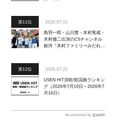
2026.07.21
鳥羽一郎・山川豊・木村竜蔵・
木村徹二出演のCSチャンネル
銀河『木村ファミリーみだれ旅
～予定調和はキライです～
２』 7月25日（土）放送回の
収録の模様を密着レポート！
2026.07.22
USEN HIT演歌/歌謡曲ランキン
グ（2026年7月10日～2026年7
月16日）
Recommended by