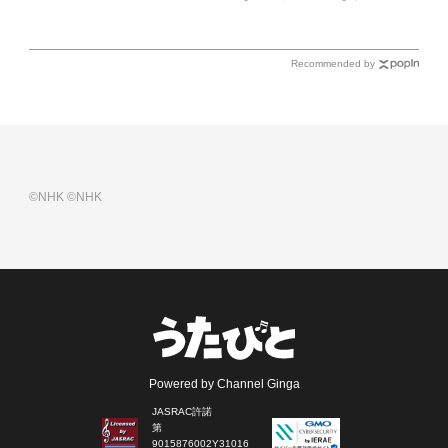
場！ 各放送回の出演者・曲目情報
Recommended by
©NHK
©NHK
Powered by Channel Ginga
JASRAC許諾
第
9015876002Y31016