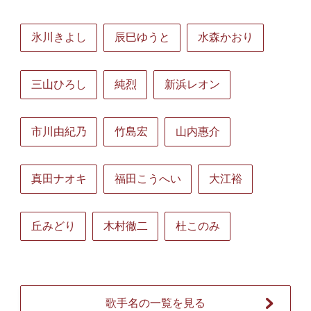
氷川きよし
辰巳ゆうと
水森かおり
三山ひろし
純烈
新浜レオン
市川由紀乃
竹島宏
山内惠介
真田ナオキ
福田こうへい
大江裕
丘みどり
木村徹二
杜このみ
歌手名の一覧を見る