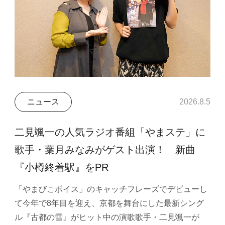
ニュース
2026.8.5
二見颯一の人気ラジオ番組「やまステ」に
歌手・葉月みなみがゲスト出演！ 新曲
『小樽終着駅』をPR
「やまびこボイス」のキャッチフレーズでデビューし
て今年で8年目を迎え、京都を舞台にした最新シング
ル『古都の雪』がヒット中の演歌歌手・二見颯一が