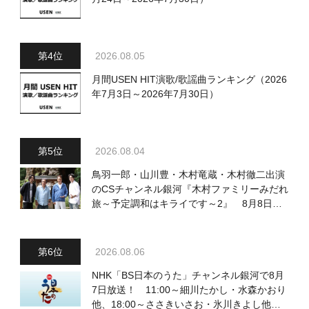
2026.08.05
月間USEN HIT演歌/歌謡曲ランキング（2026
年7月3日～2026年7月30日）
2026.08.04
鳥羽一郎・山川豊・木村竜蔵・木村徹二出演
のCSチャンネル銀河『木村ファミリーみだれ
旅～予定調和はキライです～2』 8月8日
（土）放送回の収録の模様を密着レポート！
2026.08.06
NHK「BS日本のうた」チャンネル銀河で8月
7日放送！ 11:00～細川たかし・水森かおり
他、18:00～ささきいさお・氷川きよし他登