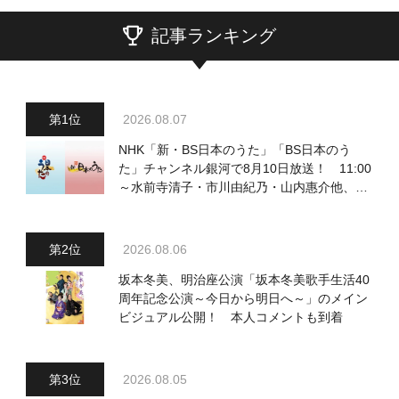
記事ランキング
2026.08.07
NHK「新・BS日本のうた」「BS日本のう
た」チャンネル銀河で8月10日放送！ 11:00
～水前寺清子・市川由紀乃・山内惠介他、
18:00～小椋佳・石川さゆり他登場！ 各放
送回の出演者・曲目情報
2026.08.06
坂本冬美、明治座公演「坂本冬美歌手生活40
周年記念公演～今日から明日へ～」のメイン
ビジュアル公開！ 本人コメントも到着
2026.08.05