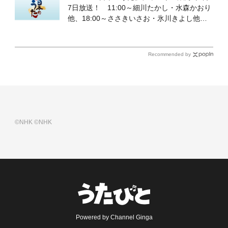
7日放送！ 11:00～細川たかし・水森かおり
他、18:00～ささきいさお・氷川きよし他登
場！ 各放送回の出演者・曲目情報
Recommended by
©NHK
©NHK
Powered by Channel Ginga