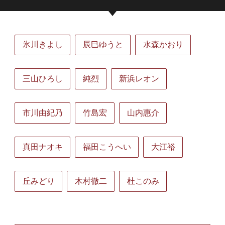
氷川きよし
辰巳ゆうと
水森かおり
三山ひろし
純烈
新浜レオン
市川由紀乃
竹島宏
山内惠介
真田ナオキ
福田こうへい
大江裕
丘みどり
木村徹二
杜このみ