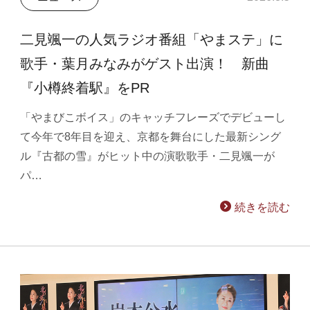
二見颯一の人気ラジオ番組「やまステ」に
歌手・葉月みなみがゲスト出演！ 新曲
『小樽終着駅』をPR
「やまびこボイス」のキャッチフレーズでデビューし
て今年で8年目を迎え、京都を舞台にした最新シング
ル『古都の雪』がヒット中の演歌歌手・二見颯一が
パ…
続きを読む