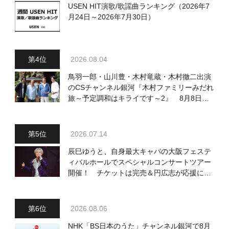
USEN HIT演歌/歌謡曲ランキング（2026年7
月24日～2026年7月30日）
2026.08.04
鳥羽一郎・山川豊・木村竜蔵・木村徹二出演
のCSチャンネル銀河『木村ファミリーみだれ
旅～予定調和はキライです～2』 8月8日
（土）放送回の収録の模様を密着レポート！
2026.07.14
辰巳ゆうと、自身最大キャパの大阪フェステ
ィバルホールでスペシャルコンサートツアー
開催！ チケットは完売＆円広志が応援に、
11月17日に同ホールで追加公演が決定
2026.08.06
NHK「BS日本のうた」チャンネル銀河で8月