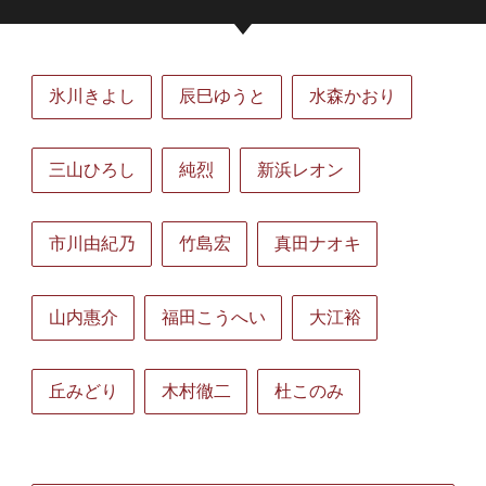
氷川きよし
辰巳ゆうと
水森かおり
三山ひろし
純烈
新浜レオン
市川由紀乃
竹島宏
真田ナオキ
山内惠介
福田こうへい
大江裕
丘みどり
木村徹二
杜このみ