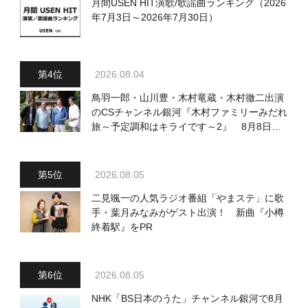
月間USEN HIT演歌/歌謡曲ランキング（2026
年7月3日～2026年7月30日）
2026.08.04
鳥羽一郎・山川豊・木村竜蔵・木村徹二出演
のCSチャンネル銀河『木村ファミリーみだれ
旅～予定調和はキライです～2』 8月8日
（土）放送回の収録の模様を密着レポート！
2026.08.05
二見颯一の人気ラジオ番組「やまステ」に歌
手・葉月みなみがゲスト出演！ 新曲『小樽
終着駅』をPR
2026.08.05
NHK「BS日本のうた」チャンネル銀河で8月