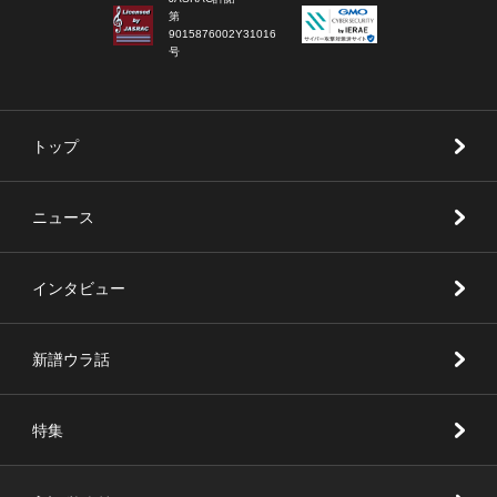
第
9015876002Y31016
号
トップ
ニュース
インタビュー
新譜ウラ話
特集