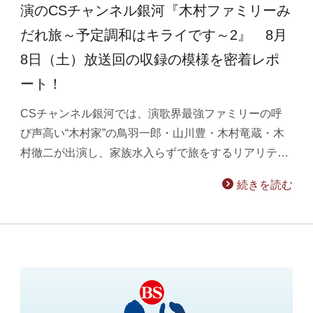
演のCSチャンネル銀河『木村ファミリーみ
だれ旅～予定調和はキライです～2』 8月
8日（土）放送回の収録の模様を密着レポ
ート！
CSチャンネル銀河では、演歌界最強ファミリーの呼
び声高い“木村家”の鳥羽一郎・山川豊・木村竜蔵・木
村徹二が出演し、家族水入らずで旅をするリアリテ…
続きを読む