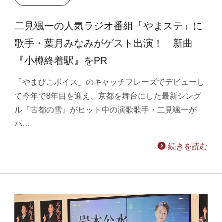
二見颯一の人気ラジオ番組「やまステ」に
歌手・葉月みなみがゲスト出演！ 新曲
『小樽終着駅』をPR
「やまびこボイス」のキャッチフレーズでデビューし
て今年で8年目を迎え、京都を舞台にした最新シング
ル『古都の雪』がヒット中の演歌歌手・二見颯一が
パ…
続きを読む